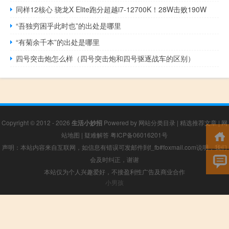
同样12核心 骁龙X Elite跑分超越i7-12700K！28W击败190W
“吾独穷困乎此时也”的出处是哪里
“有菊余千本”的出处是哪里
四号突击炮怎么样（四号突击炮和四号驱逐战车的区别）
Copyright © 2012 - 2026
生活小妙招
Powered by
网站分类目录
|
精选推荐文章
|
网
站地图
|
疑难解答
粤ICP备06016201号
声明：本站内容来自互联网，如信息有错误可发邮件到f_fb#foxmail.com说明，我们
会及时纠正，谢谢
本站仅为个人兴趣爱好，不接盈利性广告及商业合作
小男孩