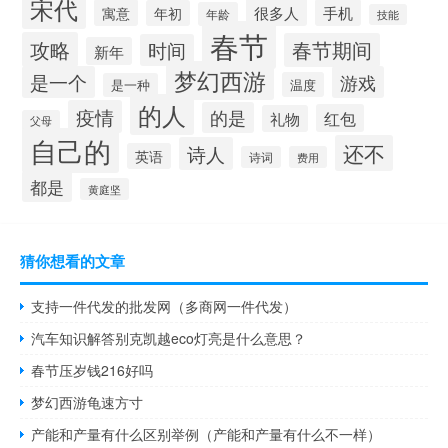
宋代
很多人
寓意
手机
年初
年龄
技能
春节
攻略
春节期间
时间
新年
梦幻西游
是一个
游戏
温度
是一种
的人
疫情
的是
红包
礼物
父母
自己的
还不
诗人
英语
诗词
费用
都是
黄庭坚
猜你想看的文章
支持一件代发的批发网（多商网一件代发）
汽车知识解答别克凯越eco灯亮是什么意思？
春节压岁钱216好吗
梦幻西游龟速方寸
产能和产量有什么区别举例（产能和产量有什么不一样）