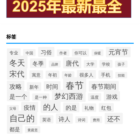
标签
元宵节
习俗
专业
你可以
中国
作者
保暖
冬天
唐代
冬季
大学
学校
品牌
孩子
宋代
很多人
寓意
手机
年初
年龄
技能
春节
攻略
春节期间
时间
新年
梦幻西游
是一个
游戏
温度
是一种
的人
疫情
的是
红包
礼物
父母
自己的
还不
诗人
英语
诗词
费用
都是
黄庭坚