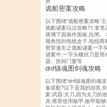
所
诡船密案攻略
以下围绕“诡船密案攻略”
诡船谜案玩法攻略?1.拿笔记
玻璃下面操作面板,拉闸。 3
视角找到电线盒子,电线两两
密室逃生之诡船谜案一字
谜案中,一字头螺丝刀是用
器、拆卸门窗等
dnf镇魂图剑魂攻略
以下围绕“dnf镇魂图剑魂
备搭配?以下是我的回答,
案:武器:太刀,因为太刀的
具:推荐使用板甲,板甲能够