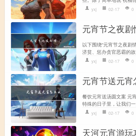
yxj
02-17
0
元宵节之夜剧
以下围绕“元宵节之夜剧情
济贫、惩办贪官恶霸的故
yxj
02-17
0
元宵节送元宵
餐饮元宵送汤圆文案 元
特殊的日子里，让我们一
yxj
02-17
0
天河元宵游玩