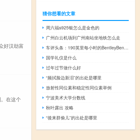
猜你想看的文章
周六福s925银怎么是金色的
广州白云机场到广州南站坐地铁怎么走
泊众好汉劫富
车评头条：190英里每小时的BentleyBentaygaSpeedSUV更新于2020年
国学礼仪是什么
过年过节做什么好
“频拭脸边新泪”的出处是哪里
放射性同位素和稳定性同位素举例
宁波美术大学分数线
刻。在这个
秋叶露出 攻略
“後来群偷儿”的出处是哪里