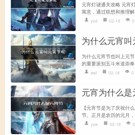
元宵灯谜通关攻略 元宵
寓意，通过联想和推理解
yxd
02-18
0
为什么元宵叫
为什么元宵节也叫上元节
的重要派别五斗米道崇奉
wsl
02-18
0
元宵为什么是
【元宵节是为了庆祝什么
节。正月是农历的元月，古
yxw
02-18
0