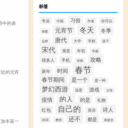
标签
习俗
专业
你可以
中国
作者
在英语中的表
冬天
元宵节
冬季
保暖
唐代
大学
学校
品牌
孩子
宋代
寓意
年初
年龄
攻略
很多人
手机
技能
春节
时间
新年
附近的元宵
春节期间
是一个
是一种
梦幻西游
游戏
温度
父母
的人
疫情
的是
礼物
自己的
诗人
红包
英语
还不
都是
诗词
费用
黄庭坚
更加丰富一