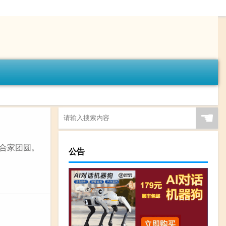
☚
，合家团圆。
公告