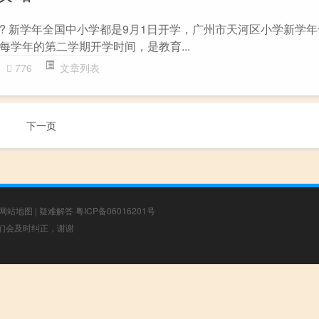
? 新学年全国中小学都是9月1日开学，广州市天河区小学新学年
每学年的第二学期开学时间，是教育...
776
文章列表
下一页
网站地图
|
疑难解答
粤ICP备06016201号
，我们会及时纠正，谢谢