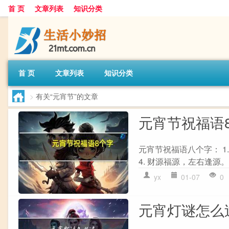
首 页
文章列表
知识分类
首 页
文章列表
知识分类
>
有关“元宵节”的文章
元宵节祝福语
元宵节祝福语八个字： 1.
4. 财源福源，左右逢源。 5
yx
01-07
0
元宵灯谜怎么