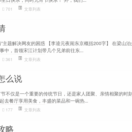
701
文章列表
情
”主题解决网友的困惑 【李逵元夜闹东京概括200字】 在梁山
事中，首领宋江计划带几个兄弟前往东...
361
文章列表
怎么说
宵节不仅是一个重要的传统节日，还是家人团聚、亲情相聚的时
起去餐厅享用美食，丰盛的菜品和一碗热...
177
文章列表
攻略