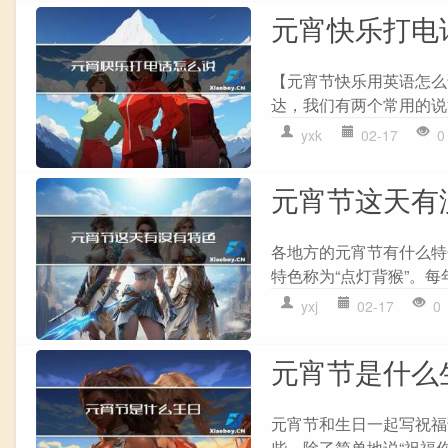
元宵快乐打电
【元宵节快乐用英语怎么说是ha
达，我们有两个常用的说法，分别是“
yxk
02-17
0
元宵节这天有
各地方的元宵节有什么特
特色称为“点灯背猴”。每
yxj
02-17
0
元宵节是什么
元宵节和生日一起写祝福
些。除了简单地说“祝福你