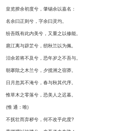
皇览揆余初度兮，肇锡余以嘉名：
名余曰正则兮，字余曰灵均。
纷吾既有此内美兮，又重之以修能。
扈江离与辟芷兮，纫秋兰以为佩。
汨余若将不及兮，恐年岁之不吾与。
朝搴阰之木兰兮，夕揽洲之宿莽。
日月忽其不淹兮，春与秋其代序。
惟草木之零落兮，恐美人之迟暮。
(惟 通：唯)
不抚壮而弃秽兮，何不改乎此度?