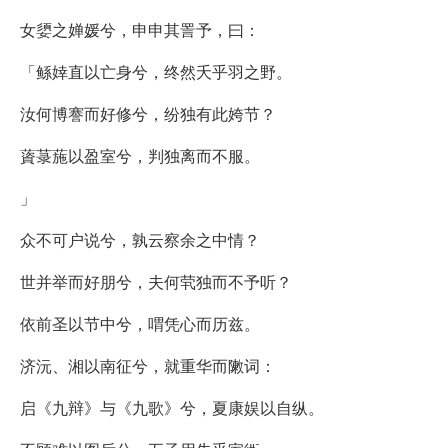
女嬃之婵媛兮，申申其詈予，曰：
「鲧婞直以亡身兮，终然夭乎羽之野。
汝何博謇而好修兮，纷独有此姱节？
薋菉葹以盈室兮，判独离而不服。
」
众不可户说兮，孰云察余之中情？
世并举而好朋兮，夫何茕独而不予听？
依前圣以节中兮，喟凭心而历兹。
济沅、湘以南征兮，就重华而敶词：
启《九辩》与《九歌》兮，夏康娱以自纵。