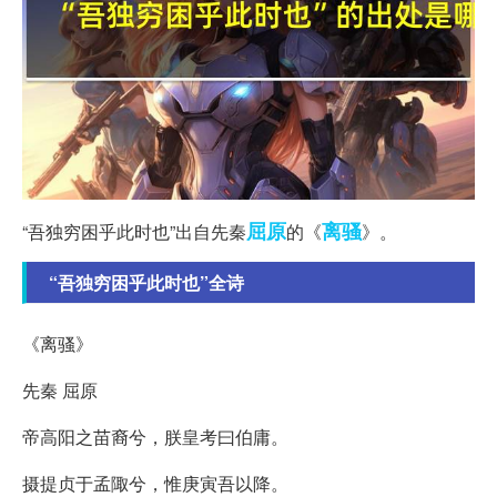
屈原
离骚
“吾独穷困乎此时也”出自先秦
的《
》。
“吾独穷困乎此时也”全诗
《离骚》
先秦 屈原
帝高阳之苗裔兮，朕皇考曰伯庸。
摄提贞于孟陬兮，惟庚寅吾以降。