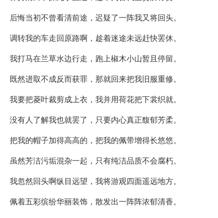
后悔当初不曾看清前途，迟疑了一阵我又将回头。
调转我的车走回原路啊，趁着迷途未远赶快罢休。
我打马在兰草水边行走，跑上椒木小山暂且停留。
既然进取不成反而获罪，那就回来把我旧服重修。
我要把菱叶裁剪成上衣，我并用荷花把下裳织就。
没有人了解我也就罢了，只要内心真正馥郁芳柔。
把我的帽子加得高高的，把我的佩带增得长悠悠。
虽然芳洁污垢混杂一起，只有纯洁品质不会腐朽。
我忽然回头啊纵目远望，我将游观四面遥远地方。
佩着五彩缤纷华丽装饰，散发出一阵阵浓郁清香。