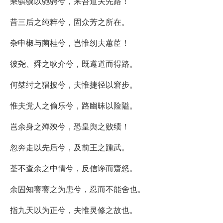
乘骐骥以驰骋兮，来吾道夫先路！
昔三后之纯粹兮，固众芳之所在。
杂申椒与菌桂兮，岂惟纫夫蕙茝！
彼尧、舜之耿介兮，既遵道而得路。
何桀纣之猖披兮，夫惟捷径以窘步。
惟夫党人之偷乐兮，路幽昧以险隘。
岂余身之殚殃兮，恐皇舆之败绩！
忽奔走以先后兮，及前王之踵武。
荃不查余之中情兮，反信谗而齌怒。
余固知謇謇之为患兮，忍而不能舍也。
指九天以为正兮，夫惟灵修之故也。