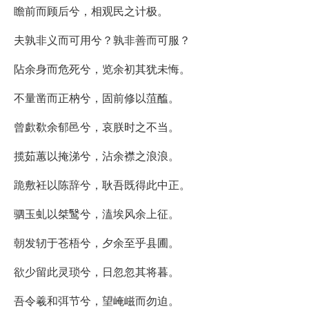
瞻前而顾后兮，相观民之计极。
夫孰非义而可用兮？孰非善而可服？
阽余身而危死兮，览余初其犹未悔。
不量凿而正枘兮，固前修以菹醢。
曾歔欷余郁邑兮，哀朕时之不当。
揽茹蕙以掩涕兮，沾余襟之浪浪。
跪敷衽以陈辞兮，耿吾既得此中正。
驷玉虬以桀鹥兮，溘埃风余上征。
朝发轫于苍梧兮，夕余至乎县圃。
欲少留此灵琐兮，日忽忽其将暮。
吾令羲和弭节兮，望崦嵫而勿迫。