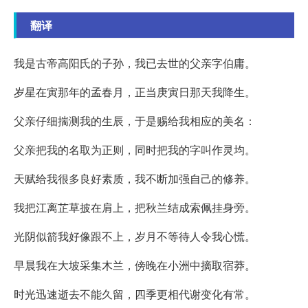
翻译
我是古帝高阳氏的子孙，我已去世的父亲字伯庸。
岁星在寅那年的孟春月，正当庚寅日那天我降生。
父亲仔细揣测我的生辰，于是赐给我相应的美名：
父亲把我的名取为正则，同时把我的字叫作灵均。
天赋给我很多良好素质，我不断加强自己的修养。
我把江离芷草披在肩上，把秋兰结成索佩挂身旁。
光阴似箭我好像跟不上，岁月不等待人令我心慌。
早晨我在大坡采集木兰，傍晚在小洲中摘取宿莽。
时光迅速逝去不能久留，四季更相代谢变化有常。