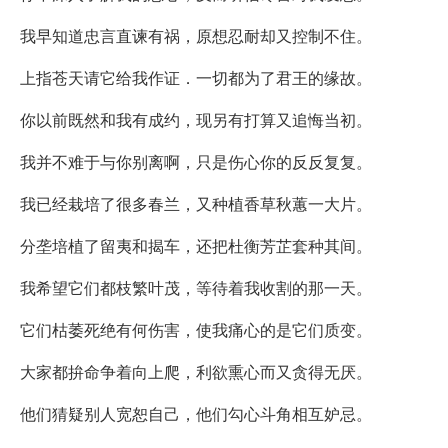
我早知道忠言直谏有祸，原想忍耐却又控制不住。
上指苍天请它给我作证．一切都为了君王的缘故。
你以前既然和我有成约，现另有打算又追悔当初。
我并不难于与你别离啊，只是伤心你的反反复复。
我已经栽培了很多春兰，又种植香草秋蕙一大片。
分垄培植了留夷和揭车，还把杜衡芳芷套种其间。
我希望它们都枝繁叶茂，等待着我收割的那一天。
它们枯萎死绝有何伤害，使我痛心的是它们质变。
大家都拚命争着向上爬，利欲熏心而又贪得无厌。
他们猜疑别人宽恕自己，他们勾心斗角相互妒忌。