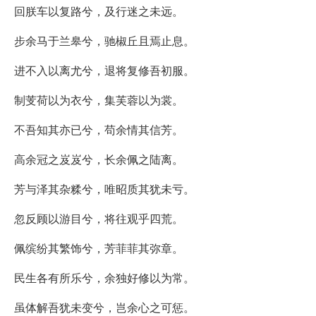
回朕车以复路兮，及行迷之未远。
步余马于兰皋兮，驰椒丘且焉止息。
进不入以离尤兮，退将复修吾初服。
制芰荷以为衣兮，集芙蓉以为裳。
不吾知其亦已兮，苟余情其信芳。
高余冠之岌岌兮，长余佩之陆离。
芳与泽其杂糅兮，唯昭质其犹未亏。
忽反顾以游目兮，将往观乎四荒。
佩缤纷其繁饰兮，芳菲菲其弥章。
民生各有所乐兮，余独好修以为常。
虽体解吾犹未变兮，岂余心之可惩。