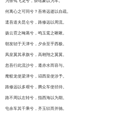
为余驾飞龙兮，杂瑶象以为车。
何离心之可同兮？吾将远逝以自疏。
邅吾道夫昆仑兮，路修远以周流。
扬云霓之晻蔼兮，鸣玉鸾之啾啾。
朝发轫于天津兮，夕余至乎西极。
凤皇翼其承旗兮，高翱翔之翼翼。
忽吾行此流沙兮，遵赤水而容与。
麾蛟龙使梁津兮，诏西皇使涉予。
路修远以多艰兮，腾众车使径待。
路不周以左转兮，指西海以为期。
屯余车其千乘兮，齐玉轪而并驰。