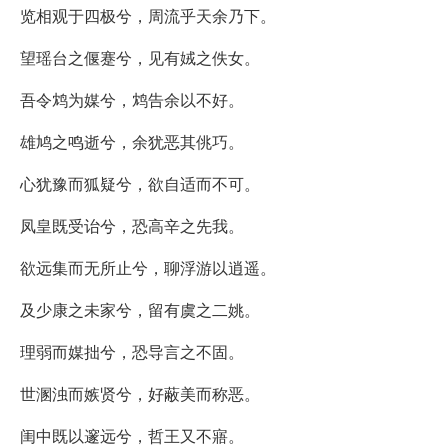
览相观于四极兮，周流乎天余乃下。
望瑶台之偃蹇兮，见有娀之佚女。
吾令鸩为媒兮，鸩告余以不好。
雄鸠之鸣逝兮，余犹恶其佻巧。
心犹豫而狐疑兮，欲自适而不可。
凤皇既受诒兮，恐高辛之先我。
欲远集而无所止兮，聊浮游以逍遥。
及少康之未家兮，留有虞之二姚。
理弱而媒拙兮，恐导言之不固。
世溷浊而嫉贤兮，好蔽美而称恶。
闺中既以邃远兮，哲王又不寤。