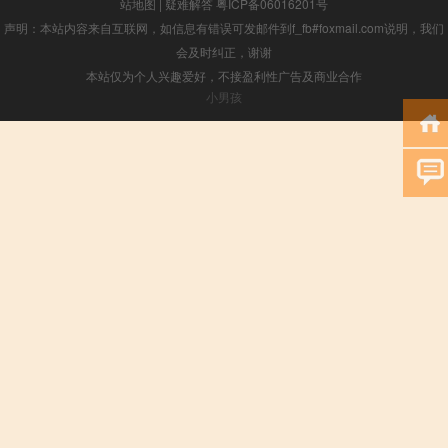
站地图
|
疑难解答
粤ICP备06016201号
声明：本站内容来自互联网，如信息有错误可发邮件到f_fb#foxmail.com说明，我们
会及时纠正，谢谢
本站仅为个人兴趣爱好，不接盈利性广告及商业合作
小男孩