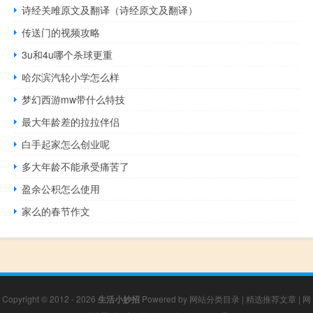
诗经关雎原文及翻译（诗经原文及翻译）
传送门的视频攻略
3u和4u哪个杀球更重
哈尔滨汽轮小学怎么样
梦幻西游mw带什么特技
最大年龄差的拉拉伴侣
白手起家怎么创业呢
多大年龄不能承受痛苦了
盈余公积怎么使用
家么的春节作文
Copyright © 2012 - 2026
生活小妙招
Powered by
网站分类目录
|
精选推荐文章
|
网