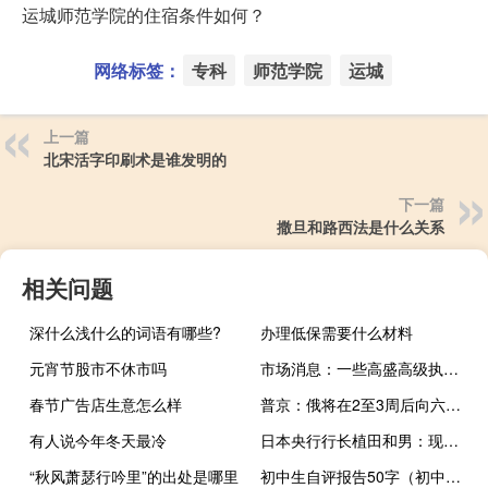
运城师范学院的住宿条件如何？
网络标签：
专科
师范学院
运城
上一篇
北宋活字印刷术是谁发明的
下一篇
撒旦和路西法是什么关系
相关问题
深什么浅什么的词语有哪些?
办理低保需要什么材料
元宵节股市不休市吗
市场消息：一些高盛高级执行官希望退出消费信贷业务
春节广告店生意怎么样
普京：俄将在2至3周后向六个非洲国家免费供应谷物
有人说今年冬天最冷
日本央行行长植田和男：现在无法确定日本央行何时会改变超宽松的政策
“秋风萧瑟行吟里”的出处是哪里
初中生自评报告50字（初中生自评）