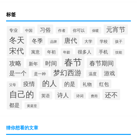
标签
元宵节
习俗
专业
你可以
中国
作者
保暖
冬天
唐代
冬季
大学
学校
品牌
孩子
宋代
很多人
寓意
手机
年初
年龄
技能
春节
攻略
春节期间
时间
新年
梦幻西游
是一个
游戏
温度
是一种
的人
疫情
的是
红包
礼物
父母
自己的
还不
诗人
英语
诗词
费用
都是
黄庭坚
猜你想看的文章