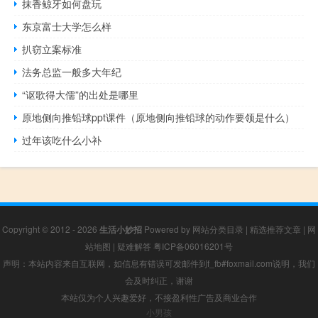
抹香鲸牙如何盘玩
东京富士大学怎么样
扒窃立案标准
法务总监一般多大年纪
“讴歌得大儒”的出处是哪里
原地侧向推铅球ppt课件（原地侧向推铅球的动作要领是什么）
过年该吃什么小补
Copyright © 2012 - 2026
生活小妙招
Powered by
网站分类目录
|
精选推荐文章
|
网
站地图
|
疑难解答
粤ICP备06016201号
声明：本站内容来自互联网，如信息有错误可发邮件到f_fb#foxmail.com说明，我们
会及时纠正，谢谢
本站仅为个人兴趣爱好，不接盈利性广告及商业合作
小男孩