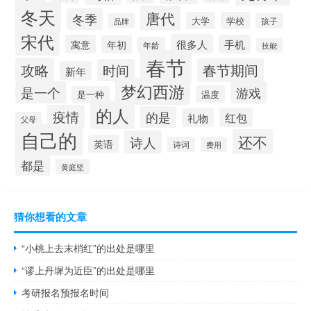
冬天
唐代
冬季
大学
学校
品牌
孩子
宋代
很多人
寓意
手机
年初
年龄
技能
春节
攻略
春节期间
时间
新年
梦幻西游
是一个
游戏
温度
是一种
的人
疫情
的是
红包
礼物
父母
自己的
还不
诗人
英语
诗词
费用
都是
黄庭坚
猜你想看的文章
“小桃上去末梢红”的出处是哪里
“谬上丹墀为近臣”的出处是哪里
考研报名预报名时间