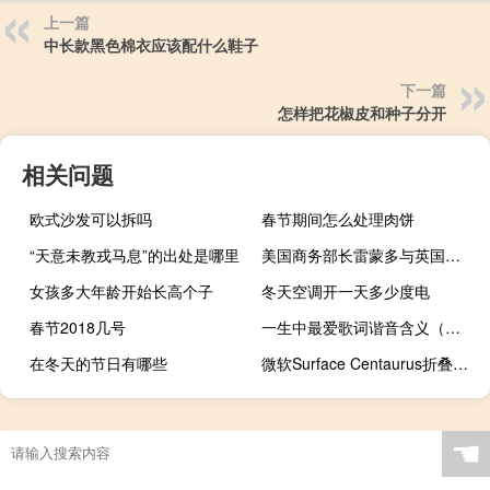
上一篇
中长款黑色棉衣应该配什么鞋子
下一篇
怎样把花椒皮和种子分开
相关问题
欧式沙发可以拆吗
春节期间怎么处理肉饼
“天意未教戎马息”的出处是哪里
美国商务部长雷蒙多与英国技术大臣Donelan讨论了人工智能的问题
女孩多大年龄开始长高个子
冬天空调开一天多少度电
春节2018几号
一生中最爱歌词谐音含义（一生中最爱歌词谐音）
在冬天的节日有哪些
微软Surface Centaurus折叠双屏设备概念视频：搭载Windows Lite
☚