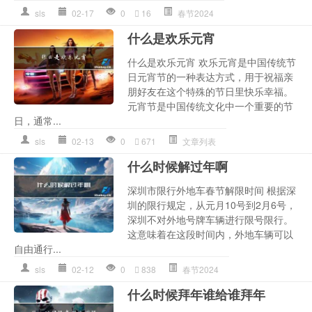
sls
02-17
0
16
春节2024
什么是欢乐元宵
什么是欢乐元宵 欢乐元宵是中国传统节
日元宵节的一种表达方式，用于祝福亲
朋好友在这个特殊的节日里快乐幸福。
元宵节是中国传统文化中一个重要的节
日，通常...
sls
02-13
0
671
文章列表
什么时候解过年啊
深圳市限行外地车春节解限时间 根据深
圳的限行规定，从元月10号到2月6号，
深圳不对外地号牌车辆进行限号限行。
这意味着在这段时间内，外地车辆可以
自由通行...
sls
02-12
0
838
春节2024
什么时候拜年谁给谁拜年