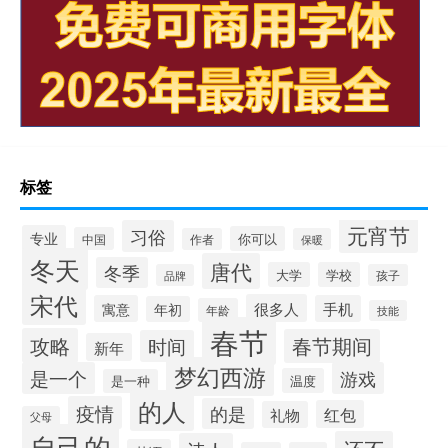
标签
元宵节
习俗
专业
你可以
中国
作者
保暖
冬天
唐代
冬季
大学
学校
品牌
孩子
宋代
很多人
寓意
手机
年初
年龄
技能
春节
攻略
春节期间
时间
新年
梦幻西游
是一个
游戏
温度
是一种
的人
疫情
的是
红包
礼物
父母
自己的