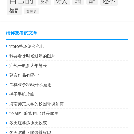
还不
诗人
英语
诗词
费用
都是
黄庭坚
猜你想看的文章
fitpro手环怎么充电
我要看啥时候过年的图片
疝气一般多大年龄长
莫言作品有哪些
围棋业余25级什么意思
锤子手机攻略
海南师范大学的校园环境如何
“不知行乐地”的出处是哪里
冬天红薯多少天收获
冬天吃萝卜喝绿茶好吗