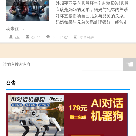
外甥要不要向舅舅拜年? 谢邀回答!舅舅
应该是妈妈的兄弟，妈妈与兄弟的关系
好坏直接影响自己儿女与舅舅的关系。
妈妈如果与兄弟关系处理很好，经常走
动来往，...
sls
02-11
0
187
文章列表
☚
公告