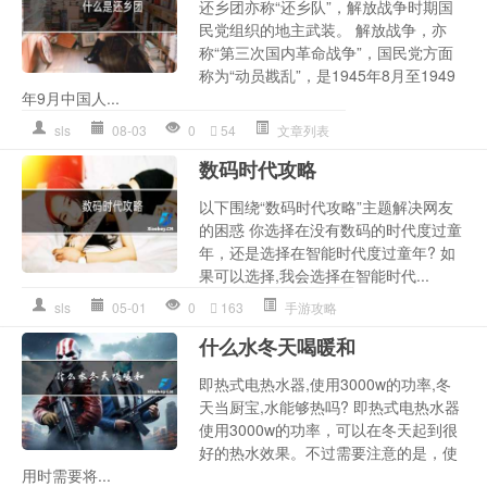
还乡团亦称“还乡队”，解放战争时期国
民党组织的地主武装。 解放战争，亦
称“第三次国内革命战争”，国民党方面
称为“动员戡乱”，是1945年8月至1949
年9月中国人...
sls
08-03
0
54
文章列表
数码时代攻略
以下围绕“数码时代攻略”主题解决网友
的困惑 你选择在没有数码的时代度过童
年，还是选择在智能时代度过童年? 如
果可以选择,我会选择在智能时代...
sls
05-01
0
163
手游攻略
什么水冬天喝暖和
即热式电热水器,使用3000w的功率,冬
天当厨宝,水能够热吗? 即热式电热水器
使用3000w的功率，可以在冬天起到很
好的热水效果。不过需要注意的是，使
用时需要将...