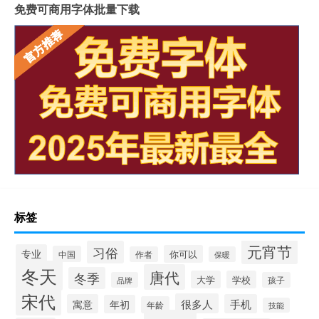
免费可商用字体批量下载
标签
元宵节
习俗
专业
你可以
中国
作者
保暖
冬天
唐代
冬季
大学
学校
品牌
孩子
宋代
很多人
寓意
手机
年初
年龄
技能