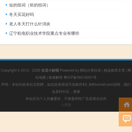
短的组词（矩的组词）
冬天买花好吗
老人冬天打什么针消炎
辽宁机电职业技术学院重点专业有哪些
Copyright © 2012 - 2026
生活小妙招
Powered by
网站分类目录
|
精选推荐文章
|
网
站地图
|
疑难解答
粤ICP备06016201号
声明：本站内容来自互联网，如信息有错误可发邮件到f_fb#foxmail.com说明，我们
会及时纠正，谢谢
本站仅为个人兴趣爱好，不接盈利性广告及商业合作
小男孩