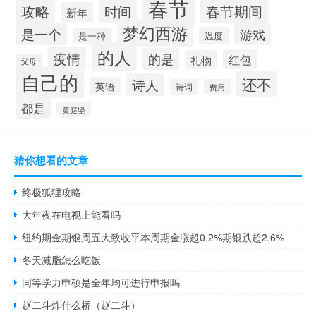
春节
攻略
春节期间
时间
新年
梦幻西游
是一个
游戏
温度
是一种
的人
疫情
的是
红包
礼物
父母
自己的
还不
诗人
英语
诗词
费用
都是
黄庭坚
猜你想看的文章
终极狐狸攻略
大年夜在电视上能看吗
纽约期金期银周五大致收平本周期金涨超0.2%期银跌超2.6%
冬天减脂怎么吃饭
同等学力申硕是全年均可进行申报吗
赵二斗炸什么桥（赵二斗）