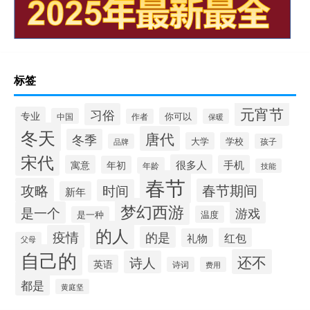
标签
元宵节
习俗
专业
你可以
中国
作者
保暖
冬天
唐代
冬季
大学
学校
品牌
孩子
宋代
很多人
寓意
手机
年初
年龄
技能
春节
攻略
春节期间
时间
新年
梦幻西游
是一个
游戏
温度
是一种
的人
疫情
的是
红包
礼物
父母
自己的
还不
诗人
英语
诗词
费用
都是
黄庭坚