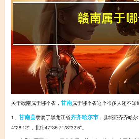
甘南
关于赣南属于哪个省，
属于哪个省这个很多人还不知
甘南县
齐齐哈尔市
1、
隶属于黑龙江省
，县城距齐齐哈尔市
4°28′12″，北纬47°35′7″?8°32′5″。