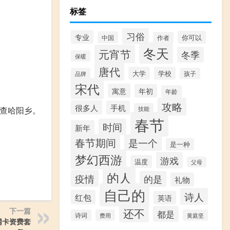
标签
习俗
专业
你可以
中国
作者
冬天
元宵节
冬季
保暖
唐代
大学
学校
品牌
孩子
宋代
寓意
年初
年龄
攻略
很多人
手机
查哈阳乡。
技能
春节
时间
新年
春节期间
是一个
是一种
梦幻西游
游戏
温度
父母
的人
疫情
的是
礼物
自己的
诗人
红包
英语
还不
下一篇
都是
诗词
费用
黄庭坚
网卡资费套