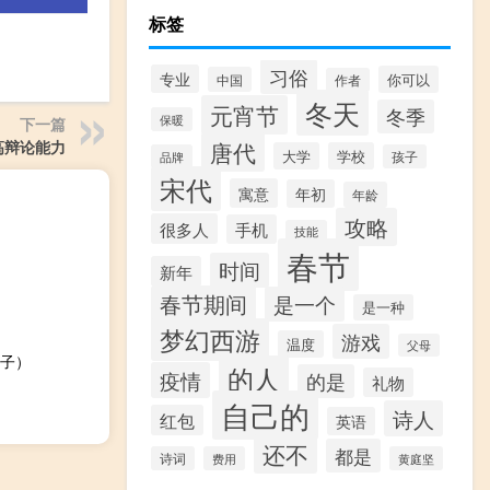
标签
习俗
专业
你可以
中国
作者
冬天
元宵节
冬季
保暖
下一篇
唐代
高辩论能力
大学
学校
品牌
孩子
宋代
寓意
年初
年龄
攻略
很多人
手机
技能
春节
时间
新年
春节期间
是一个
是一种
梦幻西游
游戏
温度
父母
子）
的人
疫情
的是
礼物
自己的
诗人
红包
英语
还不
都是
诗词
费用
黄庭坚