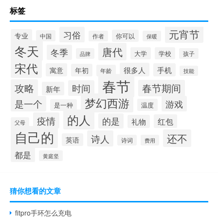
标签
元宵节
习俗
专业
你可以
中国
作者
保暖
冬天
唐代
冬季
大学
学校
品牌
孩子
宋代
很多人
寓意
手机
年初
年龄
技能
春节
攻略
春节期间
时间
新年
梦幻西游
是一个
游戏
温度
是一种
的人
疫情
的是
红包
礼物
父母
自己的
还不
诗人
英语
诗词
费用
都是
黄庭坚
猜你想看的文章
fitpro手环怎么充电