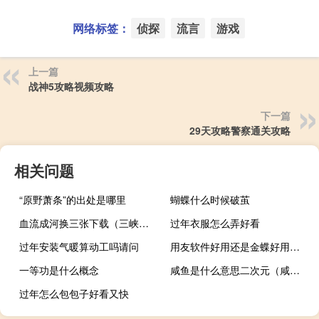
网络标签：
侦探
流言
游戏
上一篇
战神5攻略视频攻略
下一篇
29天攻略警察通关攻略
相关问题
“原野萧条”的出处是哪里
蝴蝶什么时候破茧
血流成河换三张下载（三峡游戏中心血流成河）
过年衣服怎么弄好看
过年安装气暖算动工吗请问
用友软件好用还是金蝶好用（金蝶和用友软件哪个好）
一等功是什么概念
咸鱼是什么意思二次元（咸鱼是什么意思）
过年怎么包包子好看又快