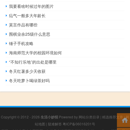
我要看啥时候过年的图片
疝气一般多大年龄长
莫言作品有哪些
围棋业余25级什么意思
锤子手机攻略
海南师范大学的校园环境如何
“不知行乐地”的出处是哪里
冬天红薯多少天收获
冬天吃萝卜喝绿茶好吗
Copyright © 2012 - 2026
生活小妙招
Powered by
网站分类目录
|
精选推荐文章
|
网
站地图
|
疑难解答
粤ICP备06016201号