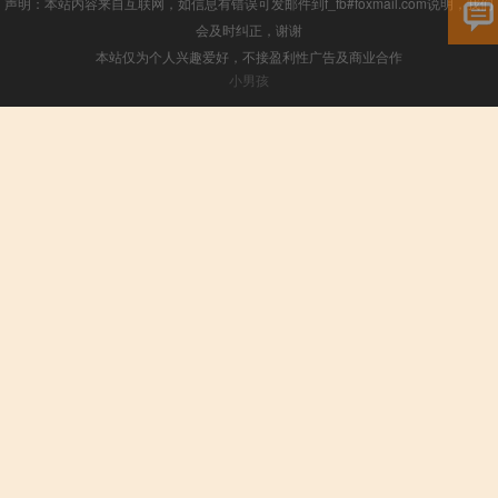
声明：本站内容来自互联网，如信息有错误可发邮件到f_fb#foxmail.com说明，我们
会及时纠正，谢谢
本站仅为个人兴趣爱好，不接盈利性广告及商业合作
小男孩