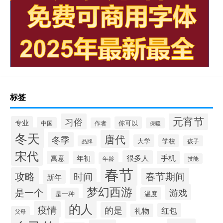
标签
元宵节
习俗
专业
你可以
中国
作者
保暖
冬天
唐代
冬季
大学
学校
品牌
孩子
宋代
很多人
寓意
手机
年初
年龄
技能
春节
攻略
春节期间
时间
新年
梦幻西游
是一个
游戏
温度
是一种
的人
疫情
的是
红包
礼物
父母