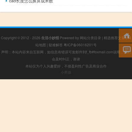
cad长度怎么换算成米数
Copyright © 2012 - 2026
生活小妙招
Powered by
网站分类目录
|
精选推荐文章
|
网
站地图
|
疑难解答
粤ICP备06016201号
声明：本站内容来自互联网，如信息有错误可发邮件到f_fb#foxmail.com说明，我们
会及时纠正，谢谢
本站仅为个人兴趣爱好，不接盈利性广告及商业合作
小男孩