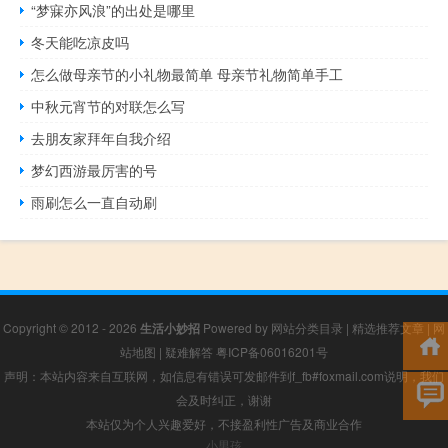
“梦寐亦风浪”的出处是哪里
冬天能吃凉皮吗
怎么做母亲节的小礼物最简单 母亲节礼物简单手工
中秋元宵节的对联怎么写
去朋友家拜年自我介绍
梦幻西游最厉害的号
雨刷怎么一直自动刷
Copyright © 2012 - 2026
生活小妙招
Powered by
网站分类目录
|
精选推荐文章
|
网
站地图
|
疑难解答
粤ICP备06016201号
声明：本站内容来自互联网，如信息有错误可发邮件到f_fb#foxmail.com说明，我们
会及时纠正，谢谢
本站仅为个人兴趣爱好，不接盈利性广告及商业合作
小男孩