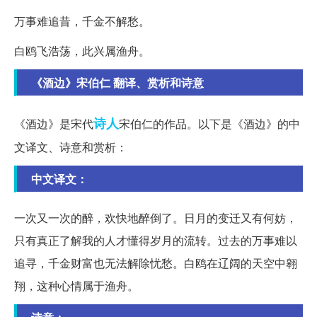
万事难追昔，千金不解愁。
白鸥飞浩荡，此兴属渔舟。
《酒边》宋伯仁 翻译、赏析和诗意
诗人
《酒边》是宋代
宋伯仁的作品。以下是《酒边》的中
文译文、诗意和赏析：
中文译文：
一次又一次的醉，欢快地醉倒了。日月的变迁又有何妨，
只有真正了解我的人才懂得岁月的流转。过去的万事难以
追寻，千金财富也无法解除忧愁。白鸥在辽阔的天空中翱
翔，这种心情属于渔舟。