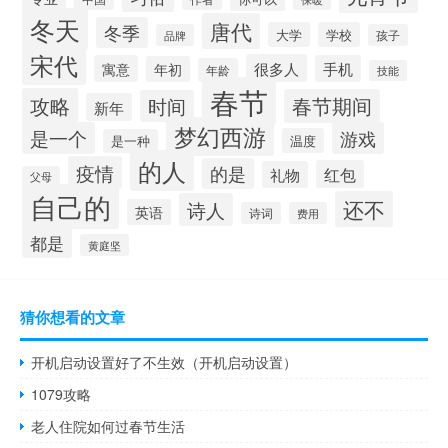
冬天
唐代
冬季
大学
学校
品牌
孩子
宋代
很多人
寓意
手机
年初
年龄
技能
春节
攻略
春节期间
时间
新年
梦幻西游
是一个
游戏
温度
是一种
的人
疫情
的是
红包
礼物
父母
自己的
还不
诗人
英语
诗词
费用
都是
黄庭坚
猜你想看的文章
开机启动设置好了不生效（开机启动设置）
1079攻略
老人住院如何过春节生活