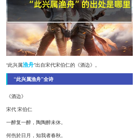
渔舟
“此兴属
”出自宋代宋伯仁的《酒边》。
“此兴属渔舟”全诗
《酒边》
宋代 宋伯仁
一醉复一醉，陶陶醉未休。
何伤於日月，知我者春秋。