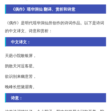
《偶作》瑶华洞仙 翻译、赏析和诗意
《偶作》是明代瑶华洞仙所创作的诗词作品。以下是诗词
的中文译文、诗意和赏析：
中文译文：
天葩小院敞银屏，
鹊散天河逗客星。
欲识别来幽意苦，
晚峰长想黛眉青。
诗意：