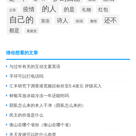
的人
疫情
的是
红包
礼物
父母
自己的
还不
诗人
英语
诗词
费用
都是
黄庭坚
猜你想看的文章
与过年有关的互动文案英语
手环可以打电话吗
汇丰研究下调香港宽频目标价至5.4港元 评级买入
鲜银耳放冰箱冷冻一年还能吃吗
阴虱怎么来的本人干净（阴虱怎么来的）
民主的价值是什么
衡山在哪个省份（衡山在哪个省）
冬天发烧可以吃什么肉类