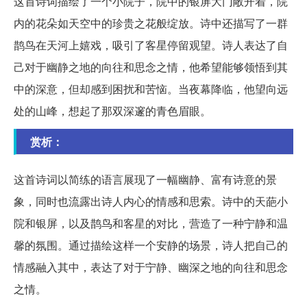
这首诗词描绘了一个小院子，院中的银屏大门敞开着，院
内的花朵如天空中的珍贵之花般绽放。诗中还描写了一群
鹊鸟在天河上嬉戏，吸引了客星停留观望。诗人表达了自
己对于幽静之地的向往和思念之情，他希望能够领悟到其
中的深意，但却感到困扰和苦恼。当夜幕降临，他望向远
处的山峰，想起了那双深邃的青色眉眼。
赏析：
这首诗词以简练的语言展现了一幅幽静、富有诗意的景
象，同时也流露出诗人内心的情感和思索。诗中的天葩小
院和银屏，以及鹊鸟和客星的对比，营造了一种宁静和温
馨的氛围。通过描绘这样一个安静的场景，诗人把自己的
情感融入其中，表达了对于宁静、幽深之地的向往和思念
之情。