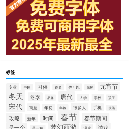
标签
元宵节
习俗
专业
你可以
中国
作者
保暖
冬天
唐代
冬季
大学
学校
品牌
孩子
宋代
很多人
寓意
手机
年初
年龄
技能
春节
攻略
春节期间
时间
新年
梦幻西游
是一个
游戏
温度
是一种