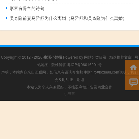
形容有骨气的诗句
吴奇隆前妻马雅舒为什么离婚（马雅舒和吴奇隆为什么离婚）
Copyright © 2012 - 2026
生活小妙招
Powered by
网站分类目录
|
精选推荐文章
|
网
站地图
|
疑难解答
粤ICP备06016201号
声明：本站内容来自互联网，如信息有错误可发邮件到f_fb#foxmail.com说明，我们
会及时纠正，谢谢
本站仅为个人兴趣爱好，不接盈利性广告及商业合作
小男孩