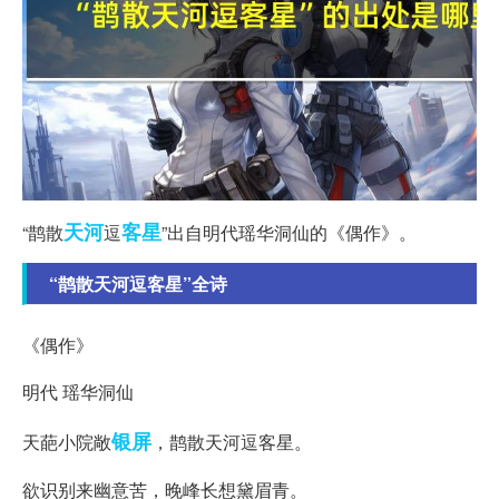
天河
客星
“鹊散
逗
”出自明代瑶华洞仙的《偶作》。
“鹊散天河逗客星”全诗
《偶作》
明代 瑶华洞仙
银屏
天葩小院敞
，鹊散天河逗客星。
欲识别来幽意苦，晚峰长想黛眉青。