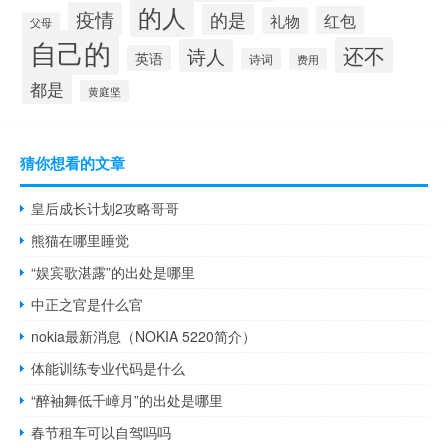
的人
疫情
的是
红包
礼物
父母
自己的
还不
诗人
英语
诗词
费用
都是
黄庭坚
猜你想看的文章
皇后成长计划2攻略哥哥
熊猫在哪里睡觉
“娱宾歌湛露”的出处是哪里
中正之官是什么官
nokia最新消息（NOKIA 5220简介）
体能训练专业代码是什么
“醉袖舞低千嶂月”的出处是哪里
春节租车可以自驾吗吗