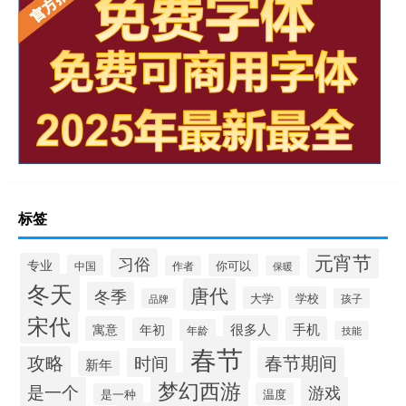
标签
元宵节
习俗
专业
你可以
中国
作者
保暖
冬天
唐代
冬季
大学
学校
品牌
孩子
宋代
很多人
寓意
手机
年初
年龄
技能
春节
攻略
春节期间
时间
新年
梦幻西游
是一个
游戏
温度
是一种