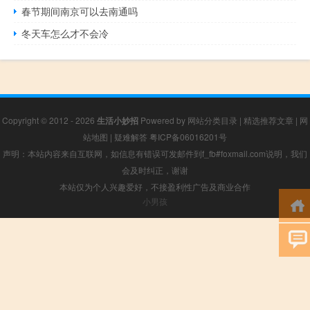
春节期间南京可以去南通吗
冬天车怎么才不会冷
Copyright © 2012 - 2026
生活小妙招
Powered by
网站分类目录
|
精选推荐文章
|
网
站地图
|
疑难解答
粤ICP备06016201号
声明：本站内容来自互联网，如信息有错误可发邮件到f_fb#foxmail.com说明，我们
会及时纠正，谢谢
本站仅为个人兴趣爱好，不接盈利性广告及商业合作
小男孩