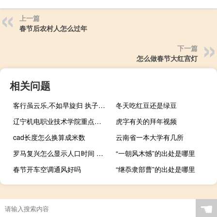
上一篇
春节后农村人怎么过年
下一篇
怎么做春节大红宫灯
相关问题
客行虽云乐,不如早旋归 执子之手,坐看云舒（客行虽云乐）
冬天吃红豆还是绿豆
辽宁机电职业技术学院重点专业有哪些
虎字有关的拜年视频
cad长度怎么换算成米数
云南省一本大学有几所
罗马复兴怎么显示人口时间 世界人口实时数据显示
“一朝风木憾”的出处是哪里
春节开车空调通风好吗
“继忝隶部曹”的出处是哪里
☚