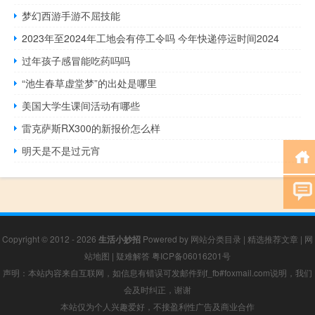
梦幻西游手游不屈技能
2023年至2024年工地会有停工令吗 今年快递停运时间2024
过年孩子感冒能吃药吗吗
“池生春草虚堂梦”的出处是哪里
美国大学生课间活动有哪些
雷克萨斯RX300的新报价怎么样
明天是不是过元宵
Copyright © 2012 - 2026
生活小妙招
Powered by
网站分类目录
|
精选推荐文章
|
网
站地图
|
疑难解答
粤ICP备06016201号
声明：本站内容来自互联网，如信息有错误可发邮件到f_fb#foxmail.com说明，我们
会及时纠正，谢谢
本站仅为个人兴趣爱好，不接盈利性广告及商业合作