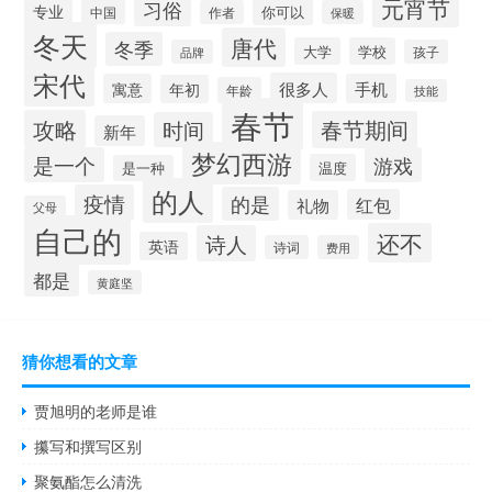
元宵节
习俗
专业
你可以
中国
作者
保暖
冬天
唐代
冬季
大学
学校
品牌
孩子
宋代
很多人
寓意
手机
年初
年龄
技能
春节
攻略
春节期间
时间
新年
梦幻西游
是一个
游戏
温度
是一种
的人
疫情
的是
红包
礼物
父母
自己的
还不
诗人
英语
诗词
费用
都是
黄庭坚
猜你想看的文章
贾旭明的老师是谁
攥写和撰写区别
聚氨酯怎么清洗