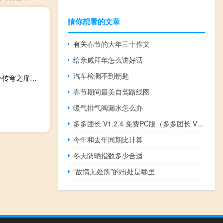
猜你想看的文章
有关春节的大年三十作文
给亲戚拜年怎么讲好话
汽车检测不到钥匙
轩辕剑外传穹之扉全版本修改器 +61 绿色免费版（轩辕剑外传穹之扉全版本修改器 +61 绿色免费版功能简介）
春节期间最美自驾路线图
暖气排气阀漏水怎么办
多多团长 V1.2.4 免费PC版（多多团长 V1.2.4 免费PC版功能简介）
今年和去年同期比计算
冬天防晒指数多少合适
“故情无处所”的出处是哪里