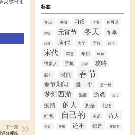
或灵感的过
标签
习俗
专业
你可以
中国
作者
冬天
元宵节
冬季
保暖
唐代
大学
学校
品牌
孩子
宋代
寓意
年初
年龄
攻略
很多人
手机
技能
春节
时间
新年
春节期间
是一个
是一种
梦幻西游
游戏
温度
父母
的人
疫情
的是
礼物
自己的
诗人
红包
英语
还不
都是
下一篇
诗词
费用
黄庭坚
目评分标准