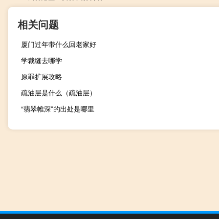
相关问题
厦门过年带什么回老家好
学裁缝去哪学
原罪扩展攻略
疏油层是什么（疏油层）
“翡翠帷深”的出处是哪里