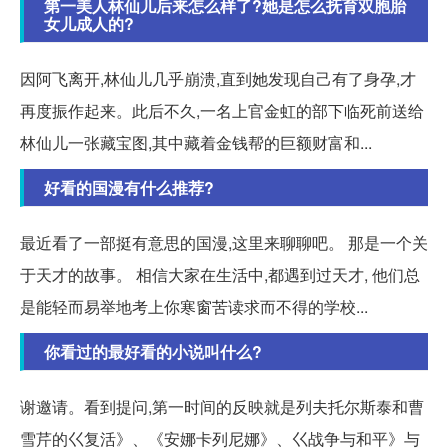
第一美人林仙儿后来怎么样了?她是怎么抚育双胞胎
女儿成人的?
因阿飞离开,林仙儿几乎崩溃,直到她发现自己有了身孕,才
再度振作起来。此后不久,一名上官金虹的部下临死前送给
林仙儿一张藏宝图,其中藏着金钱帮的巨额财富和...
好看的国漫有什么推荐?
最近看了一部挺有意思的国漫,这里来聊聊吧。 那是一个关
于天才的故事。 相信大家在生活中,都遇到过天才, 他们总
是能轻而易举地考上你寒窗苦读求而不得的学校...
你看过的最好看的小说叫什么?
谢邀请。看到提问,第一时间的反映就是列夫托尔斯泰和曹
雪芹的巜复活》、《安娜卡列尼娜》、巜战争与和平》与