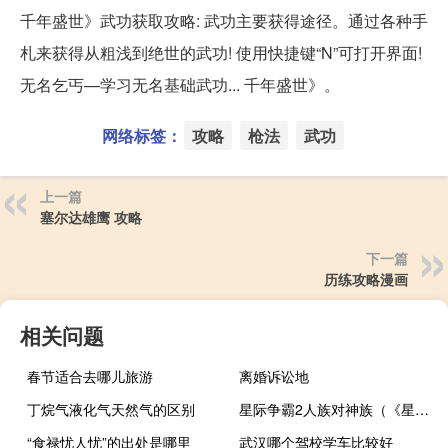
千年盛世》武功获取攻略: 武功主要获得途径。通过各种手
札来获得从粗浅到绝世的武功! 使用快捷键“N”可打开界面!
无名乞丐—学习无名基础武功... 千年盛世》。
网络标签：
攻略
枪法
武功
上一篇
塞尔达雄鹰 攻略
下一篇
历练攻略漫画
相关问题
春节适合去哪儿旅游
离婚诉讼地
丁烷气液化气天然气的区别
星际争霸2人族对神族（《星际争霸2》通吃人族和神族的早期开局）
“食禄忧人忧”的出处是哪里
武汉哪个驾校学车比较好