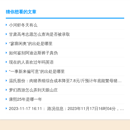
猜你想看的文章
小河虾冬天有么
甘肃高考志愿怎么查询是否被录取
“寥廓闲奥”的出处是哪里
如何鉴别阿迪达斯裤子真伪
现在的人喜欢过年吗英语
“一事新来偏可意”的出处是哪里
温氏股份：肉猪养殖综合成本降至7.8元/斤预计年底能繁母猪超160万头
梦幻西游怎么弄到天眼山庄
康熙25年是哪一年
2023-11-17 16:11： 路况信息：2023年11月17日16时04分，长沙绕城高速西北段捞刀河收费站出口因车流量大造成交通通行缓慢，交通恢复正常通行时间待定。Sa85Za ​​​