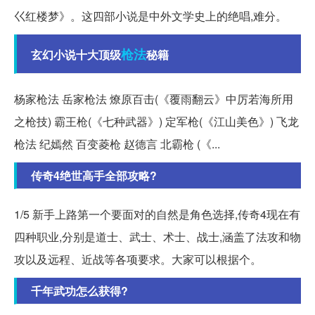
巜红楼梦》。这四部小说是中外文学史上的绝唱,难分。
枪法
玄幻小说十大顶级
秘籍
杨家枪法 岳家枪法 燎原百击(《覆雨翻云》中厉若海所用
之枪技) 霸王枪(《七种武器》) 定军枪(《江山美色》) 飞龙
枪法 纪嫣然 百变菱枪 赵德言 北霸枪 (《...
传奇4绝世高手全部攻略?
1/5 新手上路第一个要面对的自然是角色选择,传奇4现在有
四种职业,分别是道士、武士、术士、战士,涵盖了法攻和物
攻以及远程、近战等各项要求。大家可以根据个。
千年武功怎么获得?