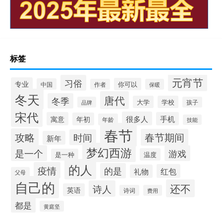
标签
元宵节
习俗
专业
你可以
中国
作者
保暖
冬天
唐代
冬季
大学
学校
品牌
孩子
宋代
很多人
寓意
手机
年初
年龄
技能
春节
攻略
春节期间
时间
新年
梦幻西游
是一个
游戏
温度
是一种
的人
疫情
的是
红包
礼物
父母
自己的
还不
诗人
英语
诗词
费用
都是
黄庭坚