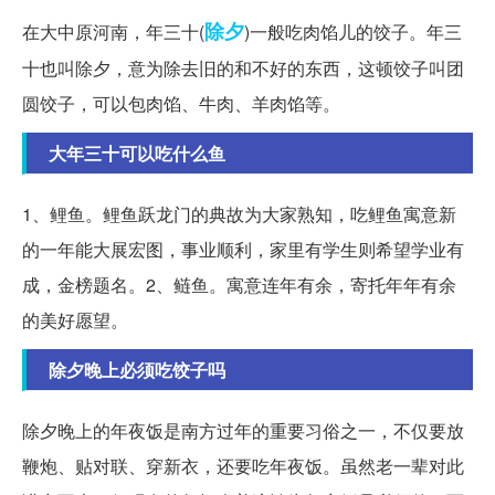
除夕
在大中原河南，年三十(
)一般吃肉馅儿的饺子。年三
十也叫除夕，意为除去旧的和不好的东西，这顿饺子叫团
圆饺子，可以包肉馅、牛肉、羊肉馅等。
大年三十可以吃什么鱼
1、鲤鱼。鲤鱼跃龙门的典故为大家熟知，吃鲤鱼寓意新
的一年能大展宏图，事业顺利，家里有学生则希望学业有
成，金榜题名。2、鲢鱼。寓意连年有余，寄托年年有余
的美好愿望。
除夕晚上必须吃饺子吗
除夕晚上的年夜饭是南方过年的重要习俗之一，不仅要放
鞭炮、贴对联、穿新衣，还要吃年夜饭。虽然老一辈对此