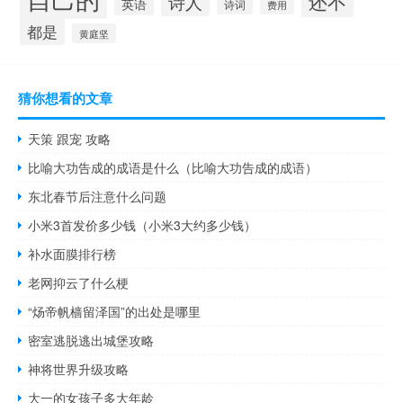
还不
诗人
英语
诗词
费用
都是
黄庭坚
猜你想看的文章
天策 跟宠 攻略
比喻大功告成的成语是什么（比喻大功告成的成语）
东北春节后注意什么问题
小米3首发价多少钱（小米3大约多少钱）
补水面膜排行榜
老网抑云了什么梗
“炀帝帆樯留泽国”的出处是哪里
密室逃脱逃出城堡攻略
神将世界升级攻略
大一的女孩子多大年龄