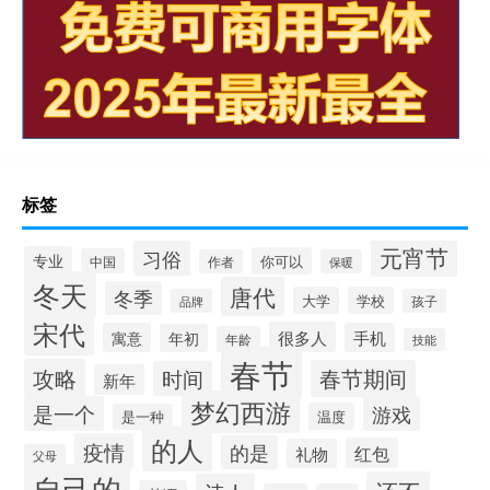
标签
元宵节
习俗
专业
你可以
中国
作者
保暖
冬天
唐代
冬季
大学
学校
品牌
孩子
宋代
很多人
寓意
手机
年初
年龄
技能
春节
攻略
春节期间
时间
新年
梦幻西游
是一个
游戏
温度
是一种
的人
疫情
的是
红包
礼物
父母
自己的