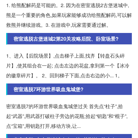
1. 给熊配解药是可能的。2. 因为在密室逃脱2古堡迷城中,
熊是一个重要的角色,如果玩家能够成功给熊配解药,可以解
救熊并继续游戏。3. 在游戏中,玩家需要通过解。
密室逃脱古堡迷城2第20关攻略后院、卧室场景?
1、进入【后院场景】,点击梯子上面,找齐【转盘石头碎
片】,使其组合在一起; 点击左边的花盆,拿到第一个【冰冷
的徽章碎片】。 2、回到梯子下面,点击右边的小... 1。
密室逃脱7环游世界吸血鬼城堡?
密室逃脱7的环游世界吸血鬼城堡过关 首先点“柱子”,拾
起“武器”,用武器打破柱子旁边的花瓶;拾起“钥匙”和“棍子”,
点“宝箱”,用钥匙打开,移动方块,让...