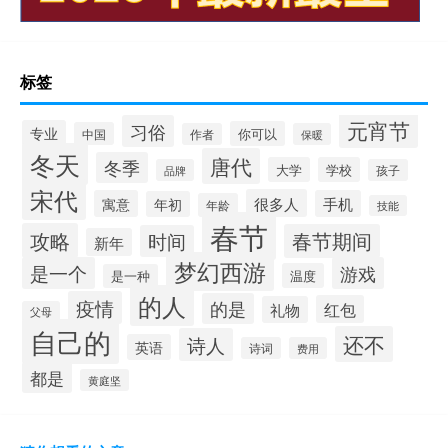
标签
元宵节
习俗
专业
你可以
中国
作者
保暖
冬天
唐代
冬季
大学
学校
品牌
孩子
宋代
很多人
寓意
手机
年初
年龄
技能
春节
攻略
春节期间
时间
新年
梦幻西游
是一个
游戏
温度
是一种
的人
疫情
的是
红包
礼物
父母
自己的
还不
诗人
英语
诗词
费用
都是
黄庭坚