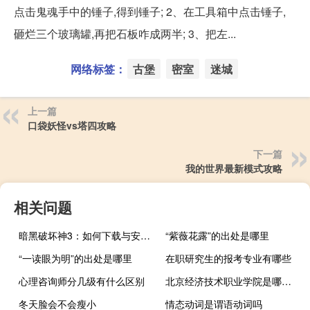
点击鬼魂手中的锤子,得到锤子; 2、在工具箱中点击锤子,
砸烂三个玻璃罐,再把石板咋成两半; 3、把左...
网络标签：
古堡
密室
迷城
上一篇
口袋妖怪vs塔四攻略
下一篇
我的世界最新模式攻略
相关问题
暗黑破坏神3：如何下载与安装？
“紫薇花露”的出处是哪里
“一读眼为明”的出处是哪里
在职研究生的报考专业有哪些
心理咨询师分几级有什么区别
北京经济技术职业学院是哪一年创办的
冬天脸会不会瘦小
情态动词是谓语动词吗