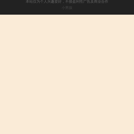
本站仅为个人兴趣爱好，不接盈利性广告及商业合作
小男孩