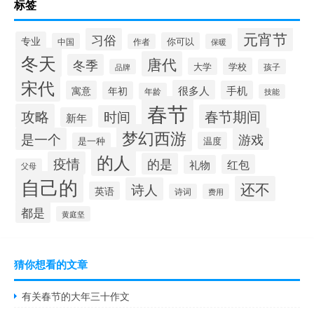
标签
元宵节
习俗
专业
你可以
中国
作者
保暖
冬天
唐代
冬季
大学
学校
品牌
孩子
宋代
很多人
寓意
手机
年初
年龄
技能
春节
攻略
春节期间
时间
新年
梦幻西游
是一个
游戏
温度
是一种
的人
疫情
的是
红包
礼物
父母
自己的
还不
诗人
英语
诗词
费用
都是
黄庭坚
猜你想看的文章
有关春节的大年三十作文