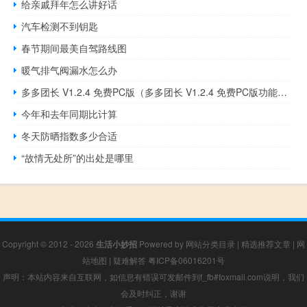
给亲戚拜年怎么讲好话
汽车检测不到钥匙
春节期间最美自驾路线图
暖气排气阀漏水怎么办
多多团长 V1.2.4 免费PC版（多多团长 V1.2.4 免费PC版功能简介）
今年和去年同期比计算
冬天防晒指数多少合适
“故情无处所”的出处是哪里
Copyright © 2012 - 2026
生活小妙招
Powered by
网站分类目录
|
精选推荐文章
|
网
站地图
|
疑难解答
粤ICP备06016201号
声明：本站内容来自互联网，如信息有错误可发邮件到f_fb#foxmail.com说明，我们
会及时纠正，谢谢