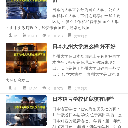
日本的大学可以分为国立大学、公立大
学和私立大学，它们之间存在一些主要
区别： 设立主体和经费来源 国立大学
：由中央政府设立，经费来自国库，通常冠以国...
rb
01-01
0
646
文章列表
日本九州大学怎么样 好不好
九州大学在日本及国际上享有良好的学
术声誉，特别是在理工科领域表现突
出。以下是关于九州大学口碑的一些要
点： 1. 学术地位 ：九州大学是日本顶
尖的研究型...
rb
12-30
0
273
文章列表
日本语言学校优良校有哪些
日本语言学校中被认为是优良校的有：
1. 千驮谷日本语学校 位于高田马场，是
日本知名的老牌语校。 学费：第一年约
81.6万日元。 特点：进学制学校，适合