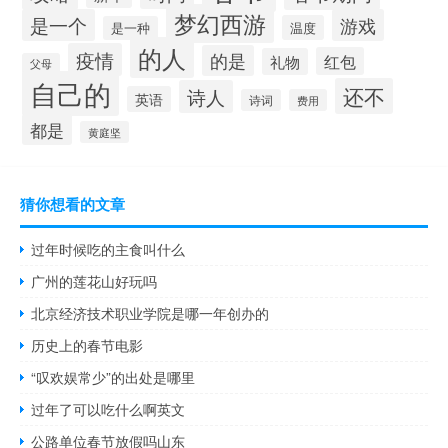
梦幻西游
是一个
游戏
温度
是一种
的人
疫情
的是
红包
礼物
父母
自己的
还不
诗人
英语
诗词
费用
都是
黄庭坚
猜你想看的文章
过年时候吃的主食叫什么
广州的莲花山好玩吗
北京经济技术职业学院是哪一年创办的
历史上的春节电影
“叹欢娱常少”的出处是哪里
过年了可以吃什么啊英文
公路单位春节放假吗山东