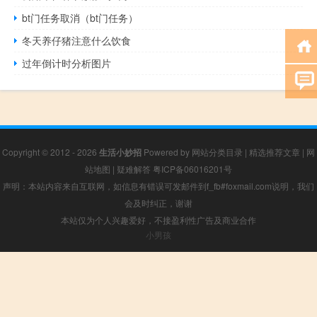
bt门任务取消（bt门任务）
冬天养仔猪注意什么饮食
过年倒计时分析图片
Copyright © 2012 - 2026
生活小妙招
Powered by
网站分类目录
|
精选推荐文章
|
网
站地图
|
疑难解答
粤ICP备06016201号
声明：本站内容来自互联网，如信息有错误可发邮件到f_fb#foxmail.com说明，我们
会及时纠正，谢谢
本站仅为个人兴趣爱好，不接盈利性广告及商业合作
小男孩