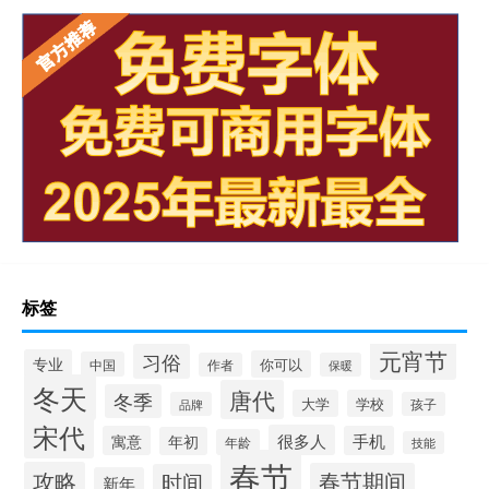
标签
元宵节
习俗
专业
你可以
中国
作者
保暖
冬天
唐代
冬季
大学
学校
品牌
孩子
宋代
很多人
寓意
手机
年初
年龄
技能
春节
攻略
春节期间
时间
新年