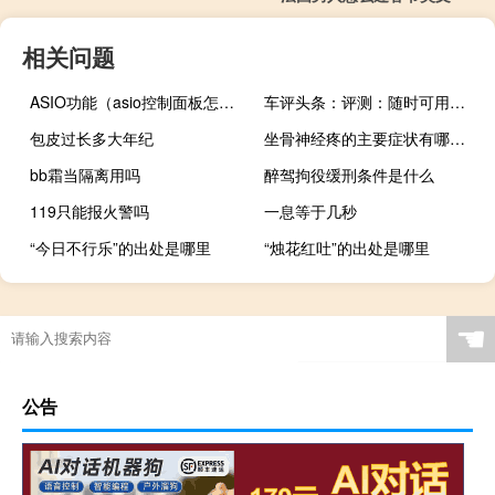
相关问题
ASIO功能（asio控制面板怎么设置）
车评头条：评测：随时可用的RMT陆上吉普角斗士越野
包皮过长多大年纪
坐骨神经疼的主要症状有哪些（坐骨神经痛的主要症状有哪些）
bb霜当隔离用吗
醉驾拘役缓刑条件是什么
119只能报火警吗
一息等于几秒
“今日不行乐”的出处是哪里
“烛花红吐”的出处是哪里
☚
公告