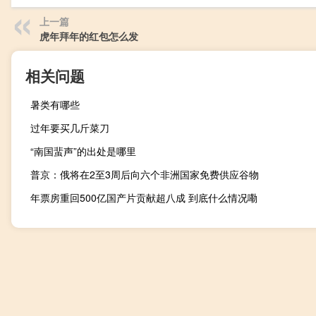
上一篇
虎年拜年的红包怎么发
相关问题
暑类有哪些
过年要买几斤菜刀
“南国蜚声”的出处是哪里
普京：俄将在2至3周后向六个非洲国家免费供应谷物
年票房重回500亿国产片贡献超八成 到底什么情况嘞