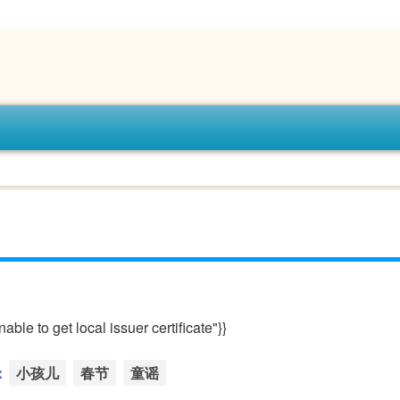
le to get local issuer certificate"}}
：
小孩儿
春节
童谣