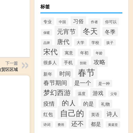
标签
习俗
专业
你可以
中国
作者
冬天
元宵节
冬季
保暖
唐代
大学
学校
品牌
孩子
宋代
寓意
年初
年龄
攻略
很多人
手机
下一篇
技能
春节
自贸区区域
时间
新年
春节期间
是一个
是一种
梦幻西游
游戏
温度
父母
的人
疫情
的是
礼物
自己的
诗人
红包
英语
还不
都是
诗词
费用
黄庭坚