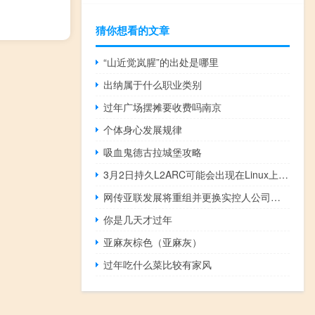
猜你想看的文章
“山近觉岚腥”的出处是哪里
出纳属于什么职业类别
过年广场摆摊要收费吗南京
个体身心发展规律
吸血鬼德古拉城堡攻略
3月2日持久L2ARC可能会出现在Linux上的ZFS
网传亚联发展将重组并更换实控人公司证券部回应：目前没有这个计划（中证金牛座）
你是几天才过年
亚麻灰棕色（亚麻灰）
过年吃什么菜比较有家风