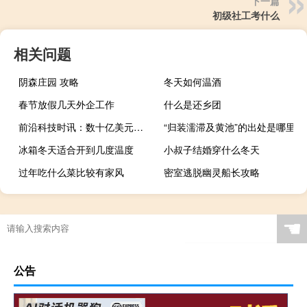
下一篇
初级社工考什么
相关问题
阴森庄园 攻略
冬天如何温酒
春节放假几天外企工作
什么是还乡团
前沿科技时讯：数十亿美元的黄金掩埋于电子垃圾堆中
“归装濡滞及黄池”的出处是哪里
冰箱冬天适合开到几度温度
小叔子结婚穿什么冬天
过年吃什么菜比较有家风
密室逃脱幽灵船长攻略
☚
公告