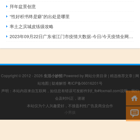
拜年盆景创意
“性好积书终是癖”的出处是哪里
率土之滨城皮练级攻略
2023年09月22日广东省江门市疫情大数据-今日/今天疫情全网搜索最新实时消息动态情况通知播报
Copyright © 2012 - 2026
生活小妙招
Powered by
网站分类目录
|
精选推荐文章
|
网
站地图
|
疑难解答
粤ICP备06016201号
声明：本站内容来自互联网，如信息有错误可发邮件到f_fb#foxmail.com说明，我们
会及时纠正，谢谢
本站仅为个人兴趣爱好，不接盈利性广告及商业合作
小男孩