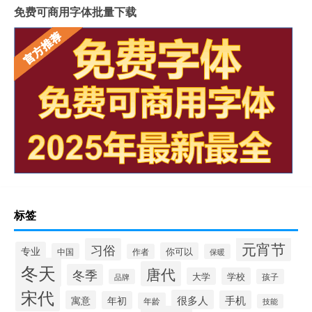
免费可商用字体批量下载
标签
元宵节
习俗
专业
你可以
中国
作者
保暖
冬天
唐代
冬季
大学
学校
品牌
孩子
宋代
很多人
寓意
手机
年初
年龄
技能