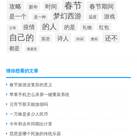
春节
攻略
春节期间
时间
新年
梦幻西游
是一个
游戏
温度
是一种
的人
疫情
的是
红包
礼物
父母
自己的
还不
诗人
英语
诗词
费用
都是
黄庭坚
猜你想看的文章
春节旅游业复苏的意义
苹果手机怎么录屏一键重装系统
元宵节那天能放假吗
一万株是多少人民币
今年和去年同期比计算
琵琶是哪个民族的传统乐器