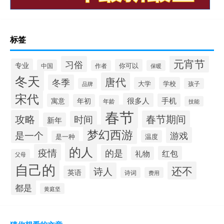
标签
元宵节
习俗
专业
你可以
中国
作者
保暖
冬天
唐代
冬季
大学
学校
品牌
孩子
宋代
很多人
寓意
手机
年初
年龄
技能
春节
攻略
春节期间
时间
新年
梦幻西游
是一个
游戏
温度
是一种
的人
疫情
的是
红包
礼物
父母
自己的
还不
诗人
英语
诗词
费用
都是
黄庭坚