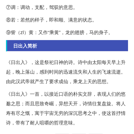
⑦调：调动，支配，驾驭的意思。
⑧若：若然的样子，即和顺、满意的状态。
⑨訾（zī）黄：又作“乘黄”，龙的翅膀，马的身子。
日出入简析
《日出入》，这是祭祀日神的诗。诗中由太阳每天早上升
起，晚上落山，感到时间的迅速流失和人生的飞速流逝。
由此汉武帝就产生了要求成仙，乘龙上天的思想。
《日出入》一首，以接近口语的朴实文辞，表现人们的悠
邈之思；而且思致奇崛，异想天开，诗情往复盘旋。将人
寿有尽之慨，寓于宇宙无穷的深沉思考之中，使这首抒情
诗，带有了耐人咀嚼的哲理意味。