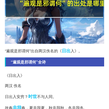
日出
“遍观是邪谓何”出自两汉佚名的《
入》。
“遍观是邪谓何”全诗
《日出入》
两汉 佚名
时世
日出入安穷？
不与人同。
非我
故春
春，夏非我夏，秋非我秋，冬非我冬。