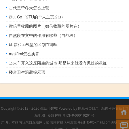
古代皇帝冬天怎么上朝
2tu. Co（2TU的个人主页,2tu）
微信里收藏的图片（微信收藏的图片在）
自然段在文中的作用有哪些（自然段）
bb霜和cc气垫的区别在哪里
mg和ml怎么换算
当火车开入这座陌生的城市 那是从来就没有见过的霓虹
楼道卫生温馨提示语
Copyright © 2012 - 2026
生活小妙招
Powered by
网站分类目录
|
精选推荐文章
|
网
站地图
|
疑难解答
粤ICP备06016201号
声明：本站内容来自互联网，如信息有错误可发邮件到f_fb#foxmail.com说明，我们
会及时纠正，谢谢