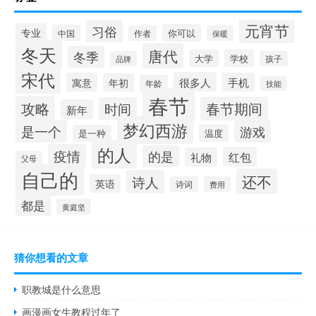
元宵节
习俗
专业
你可以
中国
作者
保暖
冬天
唐代
冬季
大学
学校
品牌
孩子
宋代
很多人
寓意
手机
年初
年龄
技能
春节
攻略
春节期间
时间
新年
梦幻西游
是一个
游戏
温度
是一种
的人
疫情
的是
红包
礼物
父母
自己的
还不
诗人
英语
诗词
费用
都是
黄庭坚
猜你想看的文章
职教城是什么意思
画漫画女生教程过年了