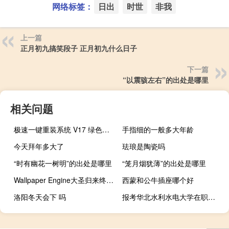
网络标签：
日出
时世
非我
上一篇
正月初九搞笑段子 正月初九什么日子
下一篇
“以震骇左右”的出处是哪里
相关问题
极速一键重装系统 V17 绿色版（极速一键重装系统 V17 绿色版功能简介）
手指细的一般多大年龄
今天拜年多大了
珐琅是陶瓷吗
“时有幽花一树明”的出处是哪里
“笼月烟犹薄”的出处是哪里
Wallpaper Engine大圣归来终极版 免费版（Wallpaper Engine大圣归来终极版 免费版功能简介）
西蒙和公牛插座哪个好
洛阳冬天会下 吗
报考华北水利水电大学在职研究生学习期间能请假吗