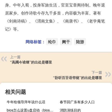
身。中年入蜀，投身军旅生活，官至宝章阁待制。晚年退
居家乡。创作诗歌今存九千多首，内容极为丰富。著有
《剑南诗稿》、《渭南文集》、《南唐书》、《老学庵笔
记》等。
网络标签：
纶巾
阑干
陆游
上一篇
“高躅今谁继”的出处是哪里
下一篇
“卧听百舌语帘栊”的出处是哪里
相关问题
牛年给领导拜年说什么话
春节回广东有多少人口
bios怎么设置u盘启动（bios怎么设置）
消防演练目的