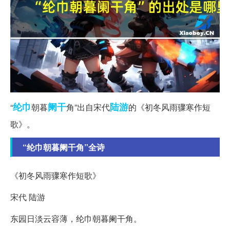
纶巾
阑干
陆游
“
朝暮
角”出自宋代
的《初冬风雨骤寒作短
歌》。
“纶巾朝暮阑干角”全诗
《初冬风雨骤寒作短歌》
宋代 陆游
东园日淡云容薄，纶巾朝暮阑干角。