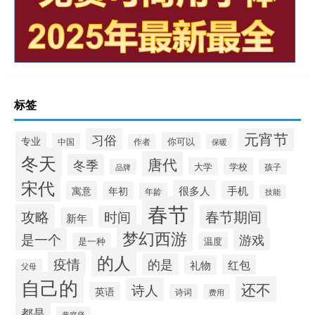
标签
元宵节
习俗
专业
你可以
中国
作者
保暖
冬天
唐代
冬季
大学
学校
品牌
孩子
宋代
很多人
寓意
手机
年初
年龄
技能
春节
攻略
春节期间
时间
新年
梦幻西游
是一个
游戏
温度
是一种
的人
疫情
的是
红包
礼物
父母
自己的
还不
诗人
英语
诗词
费用
都是
黄庭坚