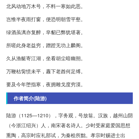
北风动地万木号，不料一寒如此恶。
岂惟半夜雨打窗，便恐明朝雪平壑。
绿酒虽漓亦复醉，皁貂已弊犹堪著。
所嗟此身老益穷，蹭蹬无功上麟阁。
久从渔艇寄江湖，坐看胡尘暗幽朔。
万鞭枯胔愤未平，纛下老酋何足缚。
要及今年堕指寒，夜拥雕戈度穷漠。
作者简介(陆游)
陆游（1125—1210），字务观，号放翁。汉族，越州山阴
（今浙江绍兴）人，南宋著名诗人。少时受家庭爱国思想
熏陶，高宗时应礼部试，为秦桧所黜。孝宗时赐进士出