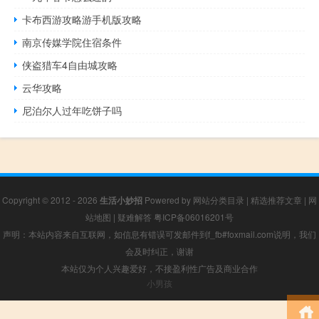
卡布西游攻略游手机版攻略
南京传媒学院住宿条件
侠盗猎车4自由城攻略
云华攻略
尼泊尔人过年吃饼子吗
Copyright © 2012 - 2026
生活小妙招
Powered by
网站分类目录
|
精选推荐文章
|
网
站地图
|
疑难解答
粤ICP备06016201号
声明：本站内容来自互联网，如信息有错误可发邮件到f_fb#foxmail.com说明，我们
会及时纠正，谢谢
本站仅为个人兴趣爱好，不接盈利性广告及商业合作
小男孩