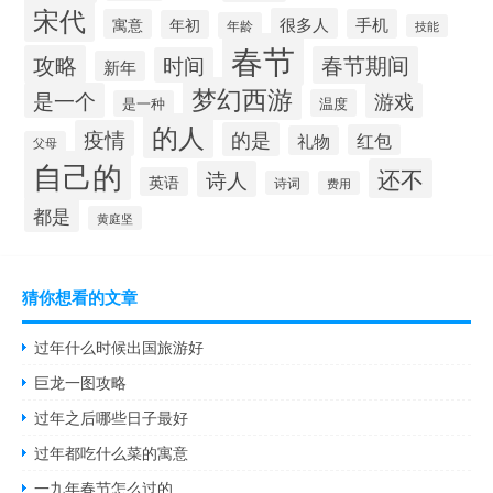
宋代
很多人
寓意
手机
年初
年龄
技能
春节
攻略
春节期间
时间
新年
梦幻西游
是一个
游戏
温度
是一种
的人
疫情
的是
红包
礼物
父母
自己的
还不
诗人
英语
诗词
费用
都是
黄庭坚
猜你想看的文章
过年什么时候出国旅游好
巨龙一图攻略
过年之后哪些日子最好
过年都吃什么菜的寓意
一九年春节怎么过的