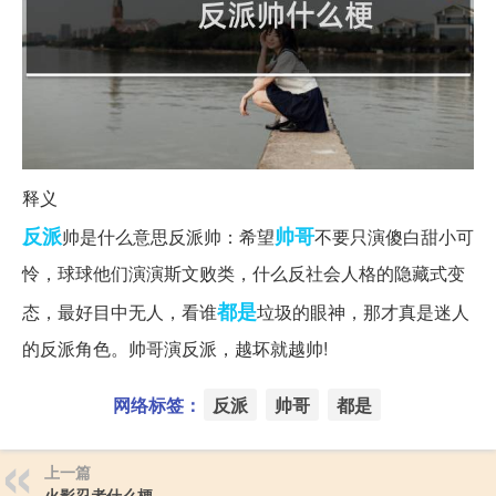
释义
反派
帅哥
帅是什么意思反派帅：希望
不要只演傻白甜小可
怜，球球他们演演斯文败类，什么反社会人格的隐藏式变
都是
态，最好目中无人，看谁
垃圾的眼神，那才真是迷人
的反派角色。帅哥演反派，越坏就越帅!
网络标签：
反派
帅哥
都是
上一篇
火影忍者什么梗