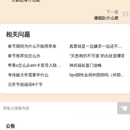
下一篇
爆舰队什么梗
相关问题
春节期间为什么不能用草鱼
真爱就是一边嫌弃一边还不离不弃（真爱就这么难）
春节推荐信怎么办
“灾患相仍不可逃”的出处是哪里
苹果x怎么从sim卡里导入联系人（苹果x怎么导入卡里的联系人）
神武福祉盈门攻略
考传媒大学需要学什么
hpv阴性会得外阴癌吗（外阴癌有什么症状）
元宵节祝福语8个字
☚
公告