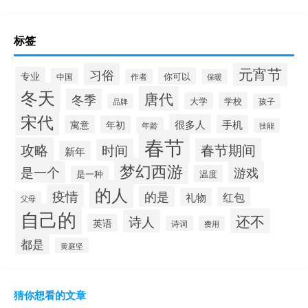
标签
元宵节
习俗
专业
你可以
中国
作者
保暖
冬天
唐代
冬季
大学
学校
品牌
孩子
宋代
很多人
寓意
手机
年初
年龄
技能
春节
攻略
春节期间
时间
新年
梦幻西游
是一个
游戏
温度
是一种
的人
疫情
的是
红包
礼物
父母
自己的
还不
诗人
英语
诗词
费用
都是
黄庭坚
猜你想看的文章