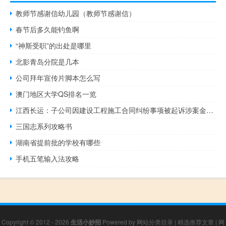
教师节感谢信幼儿园（教师节感谢信）
春节后多久能钓鱼啊
“神斯受职”的出处是哪里
北影青岛分院是几本
公司拜年宣传片脚本怎么写
澳门地区大学QS排名一览
江西长运：子公司因建设工程施工合同纠纷事项被起诉涉案金额合计约2298.61万元
三国志系列攻略书
湖南省提前批的学校有哪些
手机五笔输入法攻略
Copyright © 2012 - 2026
生活小妙招
Powered by
网站分类目录
|
精选推荐文章
|
网