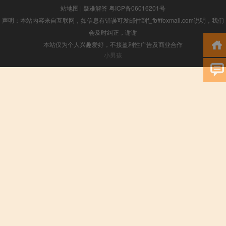
站地图
|
疑难解答
粤ICP备06016201号
声明：本站内容来自互联网，如信息有错误可发邮件到f_fb#foxmail.com说明，我们
会及时纠正，谢谢
本站仅为个人兴趣爱好，不接盈利性广告及商业合作
小男孩