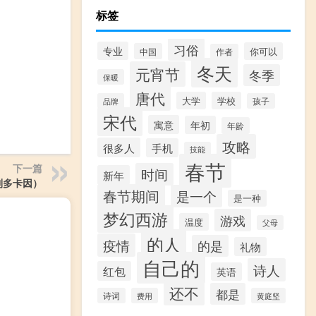
标签
习俗
专业
你可以
中国
作者
冬天
元宵节
冬季
保暖
唐代
大学
学校
品牌
孩子
宋代
寓意
年初
年龄
攻略
很多人
手机
技能
春节
下一篇
时间
新年
利多卡因）
春节期间
是一个
是一种
梦幻西游
游戏
温度
父母
的人
疫情
的是
礼物
自己的
诗人
红包
英语
还不
都是
诗词
费用
黄庭坚