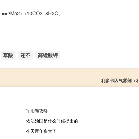
=2Mn2+ +10CO2+8H2O。
草酸
还不
高锰酸钾
利多卡因气雾剂（
军用鞋攻略
依法治国是什么时候提出的
今天拜年多大了