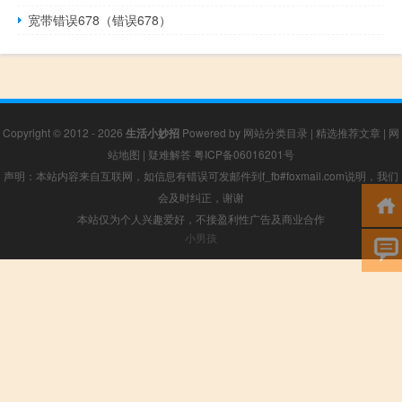
宽带错误678（错误678）
Copyright © 2012 - 2026
生活小妙招
Powered by
网站分类目录
|
精选推荐文章
|
网
站地图
|
疑难解答
粤ICP备06016201号
声明：本站内容来自互联网，如信息有错误可发邮件到f_fb#foxmail.com说明，我们
会及时纠正，谢谢
本站仅为个人兴趣爱好，不接盈利性广告及商业合作
小男孩