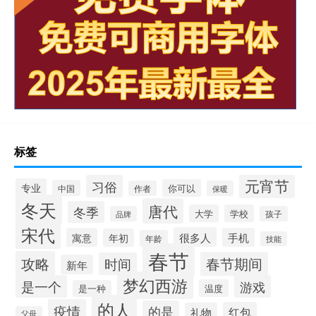
标签
元宵节
习俗
专业
你可以
中国
作者
保暖
冬天
唐代
冬季
大学
学校
品牌
孩子
宋代
很多人
寓意
手机
年初
年龄
技能
春节
攻略
春节期间
时间
新年
梦幻西游
是一个
游戏
温度
是一种
的人
疫情
的是
红包
礼物
父母