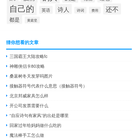
自己的
还不
诗人
英语
诗词
费用
都是
黄庭坚
猜你想看的文章
三国霸王大陆攻略fc
神雕侠侣卡80攻略
桑葚树冬天发芽吗图片
接触器符号代表什么意思（接触器符号）
北京邦威家具怎么样
开公司发票需要什么
“自应诗句有家风”的出处是哪里
回家过年给妈妈做什么吃的
魔法棒手工怎么做