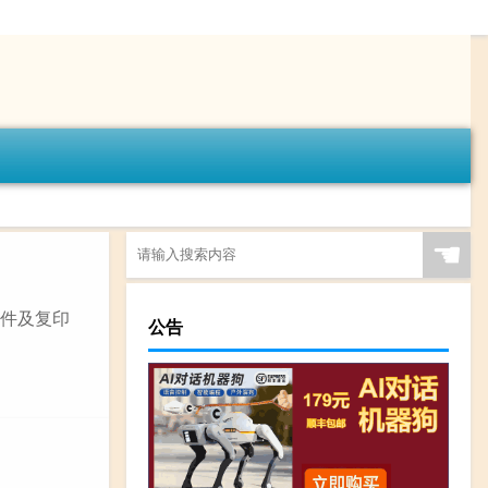
☚
原件及复印
公告