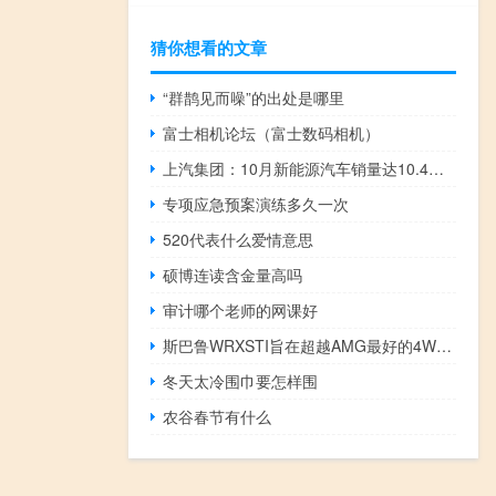
猜你想看的文章
“群鹊见而噪”的出处是哪里
富士相机论坛（富士数码相机）
上汽集团：10月新能源汽车销量达10.4万辆创年内新高
专项应急预案演练多久一次
520代表什么爱情意思
硕博连读含金量高吗
审计哪个老师的网课好
斯巴鲁WRXSTI旨在超越AMG最好的4WDTurbo
冬天太冷围巾要怎样围
农谷春节有什么