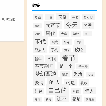
标签
习俗
专业
你可以
中国
作者
证件现场报
冬天
元宵节
冬季
保暖
唐代
大学
学校
品牌
孩子
宋代
寓意
年初
年龄
攻略
很多人
手机
技能
春节
时间
新年
春节期间
是一个
是一种
梦幻西游
游戏
温度
父母
的人
疫情
的是
礼物
自己的
诗人
红包
英语
还不
都是
诗词
费用
黄庭坚