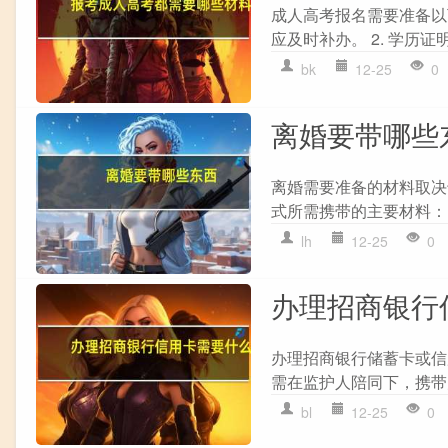
成人高考报名需要准备以下
应及时补办。 2. 学历证
bk
12-25
0
离婚要带哪些
离婚需要准备的材料取决
式所需携带的主要材料： 协
lh
12-25
0
办理招商银行
办理招商银行储蓄卡或信
需在监护人陪同下，携带户
bl
12-25
0