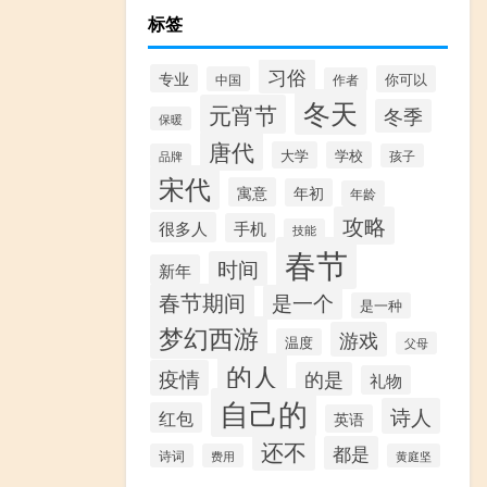
标签
习俗
专业
你可以
中国
作者
冬天
元宵节
冬季
保暖
唐代
大学
学校
品牌
孩子
宋代
寓意
年初
年龄
攻略
很多人
手机
技能
春节
时间
新年
春节期间
是一个
是一种
梦幻西游
游戏
温度
父母
的人
疫情
的是
礼物
自己的
诗人
红包
英语
还不
都是
诗词
费用
黄庭坚