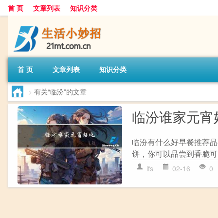
首 页
文章列表
知识分类
首 页
文章列表
知识分类
>
有关“临汾”的文章
临汾谁家元宵
临汾有什么好早餐推荐品
饼，你可以品尝到香脆可
lfs
02-16
0