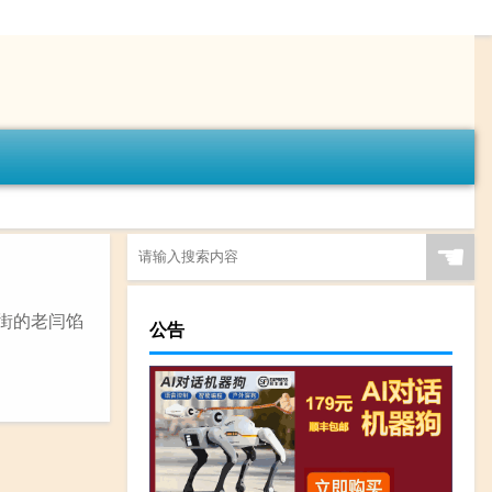
☚
街的老闫馅
公告