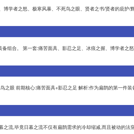
、博学者之怒、极寒风暴、不死鸟之眼、贤者之书/贤者的庇护/辉
装备组合。 第一套:痛苦面具、影忍之足、冰痕之握、博学者之
鸟之眼 前期核心:痛苦面具+影忍之足 解析:作为扁鹊的第一件装
暮之流,毕竟日暮之流不仅有扁鹊需求的冷却缩减,而且被动的法穿