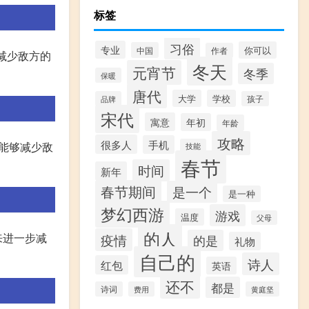
标签
习俗
专业
你可以
中国
作者
和减少敌方的
冬天
元宵节
冬季
保暖
唐代
大学
学校
品牌
孩子
宋代
寓意
年初
年龄
攻略
很多人
手机
还能够减少敌
技能
春节
时间
新年
春节期间
是一个
是一种
梦幻西游
游戏
温度
父母
的人
来进一步减
疫情
的是
礼物
自己的
诗人
红包
英语
还不
都是
诗词
费用
黄庭坚