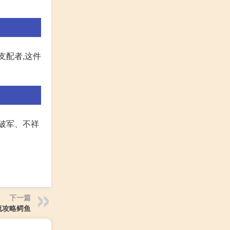
支配者,这件
、破军、不祥
下一篇
流攻略鳄鱼