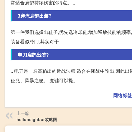
常适合扁鹊持续伤害的特点。 。
3穿流扁鹊出装?
第一件我们选择出鞋子,优先选冷却鞋,增加释放技能的频率,
装备看似冷门,其实对于...
电刀扁鹊出装?
.. 电刀是一名高输出的近战法师,适合在团战中输出,因
征兆、风暴之怒。 魔鞋可以提。
网络标签
上一篇
helloneighbor攻略图