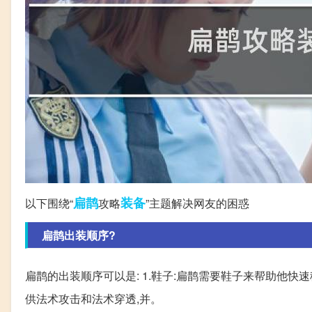
扁鹊
装备
以下围绕“
攻略
”主题解决网友的困惑
扁鹊出装顺序?
扁鹊的出装顺序可以是: 1.鞋子:扁鹊需要鞋子来帮助他快速
供法术攻击和法术穿透,并。