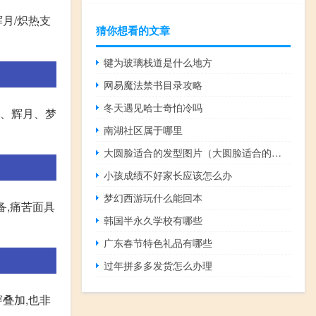
月/炽热支
猜你想看的文章
犍为玻璃栈道是什么地方
网易魔法禁书目录攻略
冬天遇见哈士奇怕冷吗
怒、辉月、梦
南湖社区属于哪里
大圆脸适合的发型图片（大圆脸适合的发型）
小孩成绩不好家长应该怎么办
梦幻西游玩什么能回本
备,痛苦面具
韩国半永久学校有哪些
广东春节特色礼品有哪些
过年拼多多发货怎么办理
叠加,也非