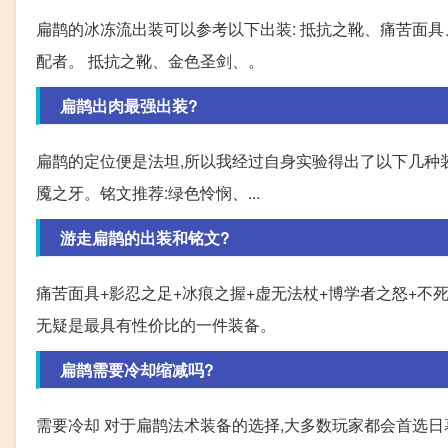
扁鹊的冰冻流出装可以参考以下出装: 抵抗之靴、痛苦面具
配者。 抵抗之靴、金色圣剑、。
扁鹊出肉最强出装?
扁鹊的定位便是法坦,所以我经过自身实验得出了以下几种
魇之牙。铭文推荐:绿色怜悯、...
游走扁鹊的出装和铭文?
痛苦面具+影忍之足+冰痕之握+虚无法杖+博学者之怒+不死
无疑是最具有性价比的一件装备。
扁鹊需要冷却缩减吗?
需要冷却 对于扁鹊法术装备的选择,大多数玩家都会首选日