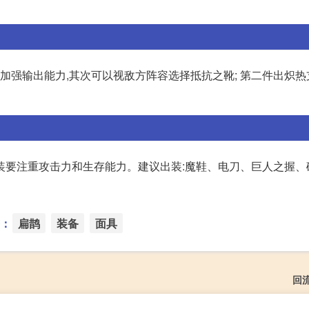
加强输出能力,其次可以视敌方阵容选择抵抗之靴; 第二件出炽热
此出装要注重攻击力和生存能力。建议出装:魔鞋、电刀、巨人之握
：
扁鹊
装备
面具
回