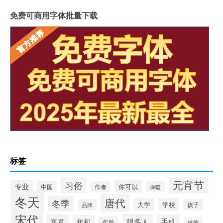
免费可商用字体批量下载
标签
元宵节
习俗
专业
你可以
中国
作者
保暖
冬天
唐代
冬季
大学
学校
品牌
孩子
宋代
很多人
寓意
手机
年初
年龄
技能