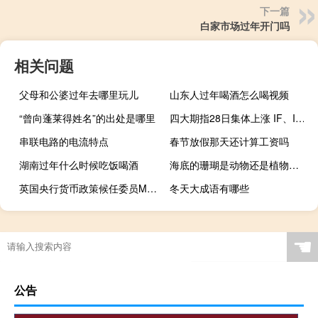
下一篇
白家市场过年开门吗
相关问题
父母和公婆过年去哪里玩儿
山东人过年喝酒怎么喝视频
“曾向蓬莱得姓名”的出处是哪里
四大期指28日集体上涨 IF、IH、IC涨超1%
串联电路的电流特点
春节放假那天还计算工资吗
湖南过年什么时候吃饭喝酒
海底的珊瑚是动物还是植物（珊瑚是动物还是植物）
英国央行货币政策候任委员Megan Greene：英国劳动力市场数据积极
冬天大成语有哪些
☚
公告