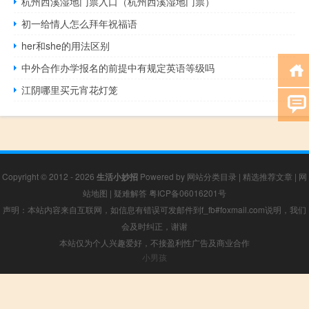
杭州西溪湿地门票入口（杭州西溪湿地门票）
初一给情人怎么拜年祝福语
her和she的用法区别
中外合作办学报名的前提中有规定英语等级吗
江阴哪里买元宵花灯笼
Copyright © 2012 - 2026
生活小妙招
Powered by
网站分类目录
|
精选推荐文章
|
网
站地图
|
疑难解答
粤ICP备06016201号
声明：本站内容来自互联网，如信息有错误可发邮件到f_fb#foxmail.com说明，我们
会及时纠正，谢谢
本站仅为个人兴趣爱好，不接盈利性广告及商业合作
小男孩