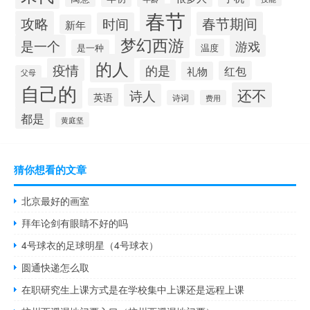
春节
攻略
春节期间
时间
新年
梦幻西游
是一个
游戏
温度
是一种
的人
疫情
的是
红包
礼物
父母
自己的
还不
诗人
英语
诗词
费用
都是
黄庭坚
猜你想看的文章
北京最好的画室
拜年论剑有眼睛不好的吗
4号球衣的足球明星（4号球衣）
圆通快递怎么取
在职研究生上课方式是在学校集中上课还是远程上课