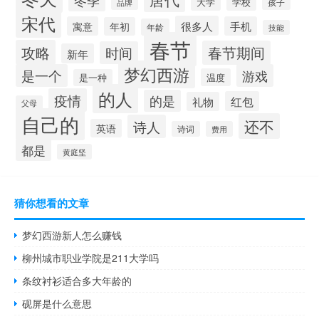
冬季
大学
学校
品牌
孩子
宋代
很多人
寓意
手机
年初
年龄
技能
春节
攻略
春节期间
时间
新年
梦幻西游
是一个
游戏
温度
是一种
的人
疫情
的是
红包
礼物
父母
自己的
还不
诗人
英语
诗词
费用
都是
黄庭坚
猜你想看的文章
梦幻西游新人怎么赚钱
柳州城市职业学院是211大学吗
条纹衬衫适合多大年龄的
砚屏是什么意思