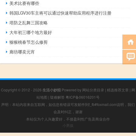
美术比赛有哪些
韩国LGV30车主将可以通过快速帮助应用程序进行注册
塔防之乱舞三国攻略
大年初三哪个地方最好
猕猴桃春节怎么修剪
廊坊哪卖元宵
Copyright © 2012 - 2026
生活小妙招
Powered by
网站分类目录
|
精选推荐文章
|
网
站地图
|
疑难解答
粤ICP备06016201号
声明：本站内容来自互联网，如信息有错误可发邮件到f_fb#foxmail.com说明，我们
会及时纠正，谢谢
本站仅为个人兴趣爱好，不接盈利性广告及商业合作
小男孩