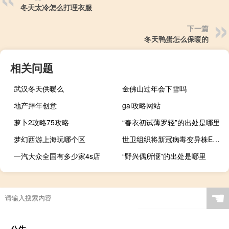
冬天太冷怎么打理衣服
下一篇
冬天鸭蛋怎么保暖的
相关问题
武汉冬天供暖么
金佛山过年会下雪吗
地产拜年创意
gal攻略网站
萝卜2攻略75攻略
“春衣初试薄罗轻”的出处是哪里
梦幻西游上海玩哪个区
世卫组织将新冠病毒变异株EG.5列为“需要留意的”变异株
一汽大众全国有多少家4s店
“野兴偶所惬”的出处是哪里
☚