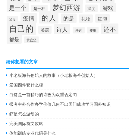
梦幻西游
是一个
游戏
温度
是一种
的人
疫情
的是
红包
礼物
父母
自己的
还不
诗人
英语
诗词
费用
都是
黄庭坚
猜你想看的文章
小老板海苔创始人的故事（小老板海苔创始人）
爱国四件套什么梗
白鹭是一首精巧的诗改为双重否定句
报考中外合作办学价值几何不出国门成功学习国外知识
虾是怎么游动的
完美国际符文攻略
体能训练专业代码是什么