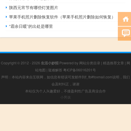
陕西元宵节有哪些灯笼图片
苹果手机照片删除恢复软件（苹果手机照片删除如何恢复）
“霜余日暖”的出处是哪里
Copyright © 2012 - 2026
生活小妙招
Powered by
网站分类目录
|
精选推荐文章
|
网
站地图
|
疑难解答
粤ICP备06016201号
声明：本站内容来自互联网，如信息有错误可发邮件到f_fb#foxmail.com说明，我们
会及时纠正，谢谢
本站仅为个人兴趣爱好，不接盈利性广告及商业合作
小男孩