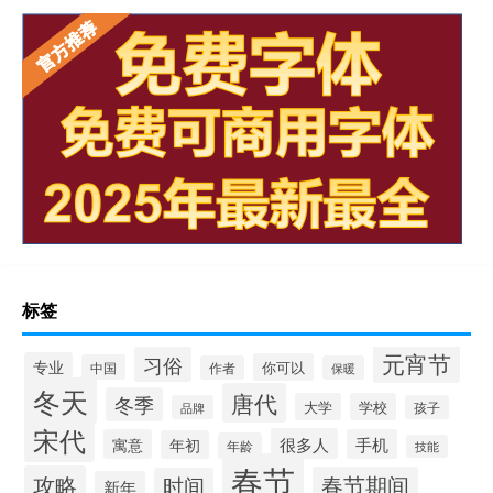
标签
元宵节
习俗
专业
你可以
中国
作者
保暖
冬天
唐代
冬季
大学
学校
品牌
孩子
宋代
很多人
寓意
手机
年初
年龄
技能
春节
攻略
春节期间
时间
新年