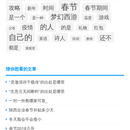
春节
攻略
春节期间
时间
新年
梦幻西游
是一个
游戏
温度
是一种
的人
疫情
的是
红包
礼物
父母
自己的
还不
诗人
英语
诗词
费用
都是
黄庭坚
猜你想看的文章
“灵澈清诗千载传”的出处是哪里
“生意元无间断时”的出处是哪里
一对一外教哪家可靠_
陕西企业春节补贴多少天
冬天脸会不会瘦小
春节2018几号