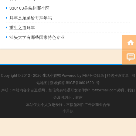
330103是杭州哪个区
拜年是弟弟给哥拜年吗
重生之道拜年
汕头大学有哪些国家特色专业
Copyright © 2012 - 2026
生活小妙招
Powered by
网站分类目录
|
精选推荐文章
|
网
站地图
|
疑难解答
粤ICP备06016201号
声明：本站内容来自互联网，如信息有错误可发邮件到f_fb#foxmail.com说明，我们
会及时纠正，谢谢
本站仅为个人兴趣爱好，不接盈利性广告及商业合作
小男孩