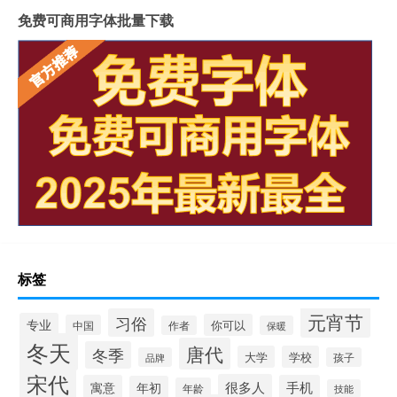
免费可商用字体批量下载
标签
元宵节
习俗
专业
你可以
中国
作者
保暖
冬天
唐代
冬季
大学
学校
品牌
孩子
宋代
很多人
寓意
手机
年初
年龄
技能